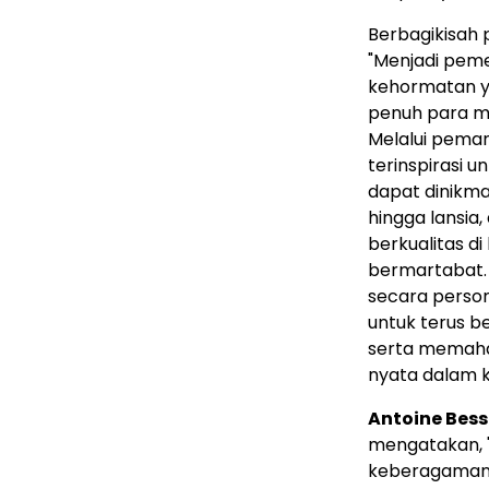
Berbagikisah 
"Menjadi pe
kehormatan yan
penuh para me
Melalui pema
terinspirasi 
dapat dinikma
hingga lansi
berkualitas d
bermartabat.
secara person
untuk terus be
serta memah
nyata dalam k
Antoine Bess
mengatakan, "
keberagaman t