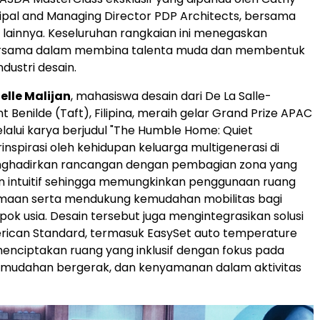
cipal and Managing Director PDP Architects, bersama
A lainnya. Keseluruhan rangkaian ini menegaskan
rsama dalam membina talenta muda dan membentuk
dustri desain.
elle Malijan
, mahasiswa desain dari De La Salle-
nt Benilde (Taft), Filipina, meraih gelar Grand Prize APAC
alui karya berjudul "The Humble Home: Quiet
erinspirasi oleh kehidupan keluarga multigenerasi di
menghadirkan rancangan dengan pembagian zona yang
n intuitif sehingga memungkinkan penggunaan ruang
maan serta mendukung kemudahan mobilitas bagi
pok usia. Desain tersebut juga mengintegrasikan solusi
rican Standard, termasuk EasySet auto temperature
menciptakan ruang yang inklusif dengan fokus pada
mudahan bergerak, dan kenyamanan dalam aktivitas