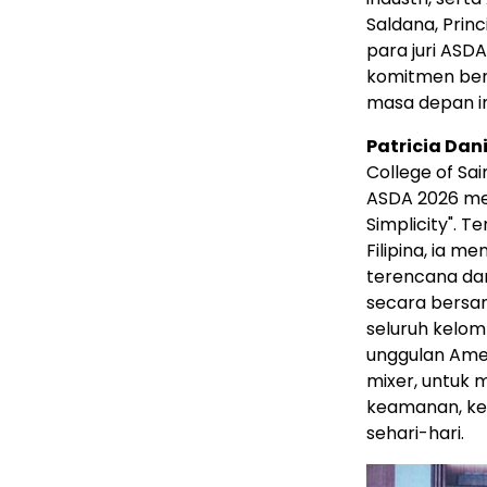
Saldana, Prin
para juri ASD
komitmen be
masa depan in
Patricia Dani
College of Sai
ASDA 2026 mel
Simplicity". T
Filipina, ia 
terencana da
secara bersa
seluruh kelom
unggulan Ame
mixer, untuk 
keamanan, ke
sehari-hari.