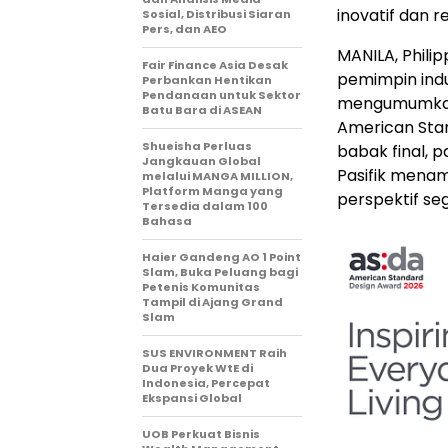
inovatif dan 
Sosial, Distribusi Siaran
Pers, dan AEO
MANILA, Philip
Fair Finance Asia Desak
pemimpin indus
Perbankan Hentikan
Pendanaan untuk Sektor
mengumumkan 
Batu Bara di ASEAN
American Sta
Shueisha Perluas
babak final, p
Jangkauan Global
Pasifik mena
melalui MANGA MILLION,
Platform Manga yang
perspektif se
Tersedia dalam 100
Bahasa
Haier Gandeng AO 1 Point
Slam, Buka Peluang bagi
Petenis Komunitas
Tampil di Ajang Grand
Slam
SUS ENVIRONMENT Raih
Dua Proyek WtE di
Indonesia, Percepat
Ekspansi Global
UOB Perkuat Bisnis