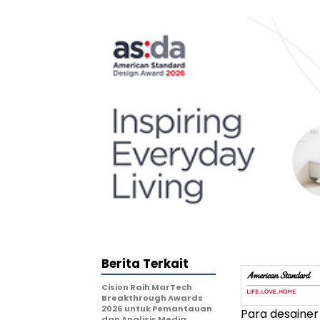
Berita Terkait
Cision Raih MarTech
Breakthrough Awards
2026 untuk Pemantauan
Para desainer
dan Analisis Media