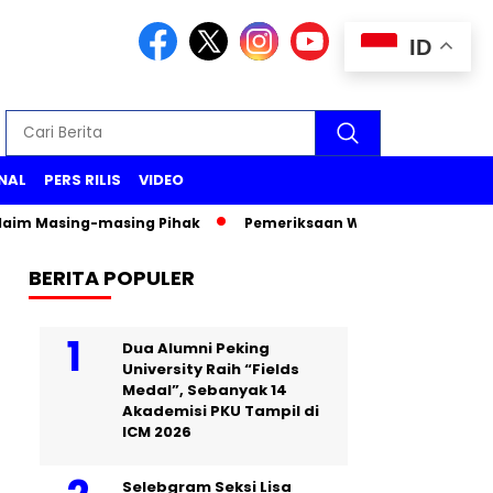
ID
NAL
PERS RILIS
VIDEO
ing-masing Pihak
Pemeriksaan Wakil Menteri PU Diana Kusum
BERITA POPULER
Dua Alumni Peking
University Raih “Fields
Medal”, Sebanyak 14
Akademisi PKU Tampil di
ICM 2026
Selebgram Seksi Lisa