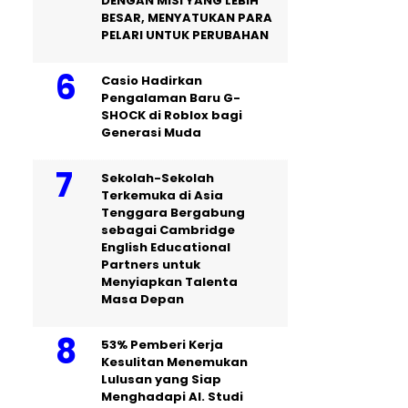
DENGAN MISI YANG LEBIH
BESAR, MENYATUKAN PARA
PELARI UNTUK PERUBAHAN
Casio Hadirkan
Pengalaman Baru G-
SHOCK di Roblox bagi
Generasi Muda
Sekolah-Sekolah
Terkemuka di Asia
Tenggara Bergabung
sebagai Cambridge
English Educational
Partners untuk
Menyiapkan Talenta
Masa Depan
53% Pemberi Kerja
Kesulitan Menemukan
Lulusan yang Siap
Menghadapi AI. Studi