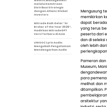
Wealth Management
melalui Kemitraan
Distribusi Strategis
Mengusung te
dengan Allianz Global
Investors
memikirkan k
dapat berada
Mitrade Raih Gelar “AI
Broker of the Year 2026”,
yang terus ber
Hadirkan MitradeGPT
peserta dari e
Versi Terbaru di Asia
dan di seleksi
UNISOC Lyric Audio:
oleh lebih dar
Mengubah Pengalaman
Mendengarkan Audio
perlengkapan 
Pameran dan 
Museum, Manil
dengandewan j
para pemenan
melihat dan m
ditampilkan. 
pembelajaran 
arsitektur yan
industri, ser