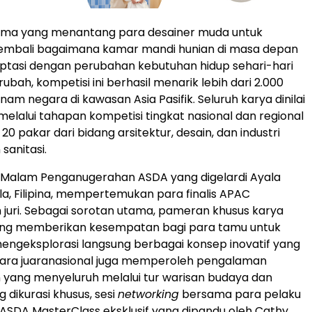
ma yang menantang para desainer muda untuk
embali bagaimana kamar mandi hunian di masa depan
ptasi dengan perubahan kebutuhan hidup sehari-hari
ubah, kompetisi ini berhasil menarik lebih dari 2.000
nam negara di kawasan Asia Pasifik. Seluruh karya dinilai
 melalui tahapan kompetisi tingkat nasional dan regional
i 20 pakar dari bidang arsitektur, desain, dan industri
sanitasi.
Malam Penganugerahan ASDA yang digelardi Ayala
a, Filipina, mempertemukan para finalis APAC
uri. Sebagai sorotan utama, pameran khusus karya
g memberikan kesempatan bagi para tamu untuk
engeksplorasi langsung berbagai konsep inovatif yang
Para juaranasional juga memperoleh pengalaman
yang menyeluruh melalui tur warisan budaya dan
g dikurasi khusus, sesi
networking
bersama para pelaku
ta ASDA MasterClass eksklusif yang dipandu oleh Cathy