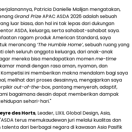
perjalanannya, Patricia Danielle Malijan mengatakan,
menang
Grand Prize
APAC ASDA 2026 adalah sebuah
g luar biasa, dan hal ini tak lepas dari dukungan
ntor ASDA, keluarga, serta sahabat-sahabat saya.
nfaatan ragam produk American Standard, saya
untuk merancang
‘The Humble Home’
, sebuah ruang yang
ti oleh seluruh anggota keluarga, dari anak-anak
a, agar mereka bisa mendapatkan momen
me-time
i kamar mandi dengan rasa aman, nyaman, dan
 Kompetisi ini memberikan makna mendalam bagi saya
al, melihat dari proses desainnya, mengajarkan saya
rpikir
out-of-the-box
, pantang menyerah, adaptif,
ami bagaimana desain dapat memberikan dampak
ehidupan sehari-hari."
eyre des Horts
, Leader, LIXIL Global Design, Asia,
ASDA terus memukaudewan juri melalui kualitas dan
alenta dari berbagai negara di kawasan Asia Pasifik