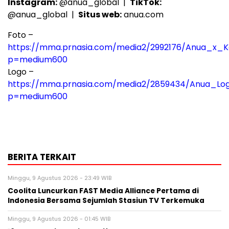
Instagram:
@anua_global |
TikTok:
@anua_global |
Situs web:
anua.com
Foto –
https://mma.prnasia.com/media2/2992176/Anua_x_Ke
p=medium600
Logo –
https://mma.prnasia.com/media2/2859434/Anua_Lo
p=medium600
BERITA TERKAIT
Minggu, 9 Agustus 2026 - 23:49 WIB
Coolita Luncurkan FAST Media Alliance Pertama di
Indonesia Bersama Sejumlah Stasiun TV Terkemuka
Minggu, 9 Agustus 2026 - 01:45 WIB