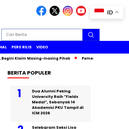
ID
NAL
PERS RILIS
VIDEO
ini Klaim Masing-masing Pihak
Pemeriksaan Wakil Menteri P
BERITA POPULER
Dua Alumni Peking
University Raih “Fields
Medal”, Sebanyak 14
Akademisi PKU Tampil di
ICM 2026
Selebgram Seksi Lisa