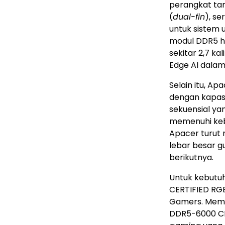
perangkat tan
(
dual-fin
), se
untuk sistem 
modul DDR5 hi
sekitar 2,7 ka
Edge AI dalam
Selain itu, A
dengan kapasi
sekuensial ya
memenuhi keb
Apacer turut
lebar besar g
berikutnya.
Untuk kebut
CERTIFIED RGB
Gamers. Memor
DDR5-6000 CL