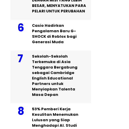
DENGAN MISI YANG LEBIH
BESAR, MENYATUKAN PARA
PELARI UNTUK PERUBAHAN
Casio Hadirkan
Pengalaman Baru G-
SHOCK di Roblox bagi
Generasi Muda
Sekolah-Sekolah
Terkemuka di Asia
Tenggara Bergabung
sebagai Cambridge
English Educational
Partners untuk
Menyiapkan Talenta
Masa Depan
53% Pemberi Kerja
Kesulitan Menemukan
Lulusan yang Siap
Menghadapi AI. Studi