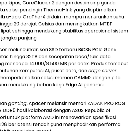
pa kipas, CoreGlacier 2 dengan desain sirip ganda
rta solusi pendingin Thermal-Ink yang dioptimalkan
ultra-tipis. GraTherX diklaim mampu menurunkan suhu
ngga 20 derajat Celsius dan meningkatkan MTBF
li lipat sehingga mendukung stabilitas operasional sistem
 jangka panjang.
pacer meluncurkan seri SSD terbaru BiCS8 PCIe Gen5
tas hingga 32TB dan kecepatan baca/tulis data
ng mencapai 14.000/8.500 MB per detik. Produk tersebut
utuhan komputasi AI, pusat data, dan
edge server
.
 memperkenalkan solusi memori CAMM2 dengan pita
una mendukung beban kerja Edge AI generasi
uhan
gaming
, Apacer melansir memori ZADAK PRO ROG
 DDR5 hasil kolaborasi dengan ASUS Republic of
i untuk platform AMD ini menawarkan spesifikasi
28 berlatensi rendah guna menghadirkan performa