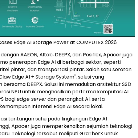
ases Edge AI Storage Power at COMPUTEX 2026
 dengan AAEON, Altob, DEEPX, dan Posiflex, Apacer juga
o penerapan Edge AI di berbagai sektor, seperti
 ritel pintar, dan transportasi pintar. Salah satu sorotan
Claw Edge AI + Storage System", solusi yang
bersama DEEPX. Solusi ini memadukan arsitektur SSD
rasi NPU untuk menghasilkan performa komputasi AI
PS bagi
edge server
dan perangkat AI, serta
emampuan inferensi Edge AI secara lokal.
si tantangan suhu pada lingkungan Edge AI
inggi, Apacer juga memperkenalkan sejumlah teknologi
baru. Teknologi tersebut meliputi GraTherX untuk