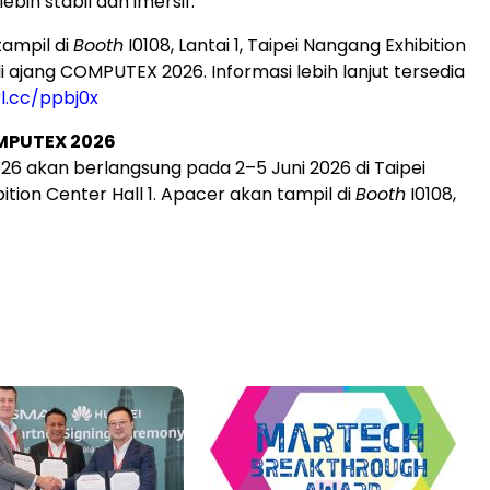
ebih stabil dan imersif.
ampil di
Booth
I0108, Lantai 1, Taipei Nangang Exhibition
di ajang COMPUTEX 2026. Informasi lebih lanjut tersedia
rl.cc/ppbj0x
MPUTEX 2026
 akan berlangsung pada 2–5 Juni 2026 di Taipei
tion Center Hall 1. Apacer akan tampil di
Booth
I0108,