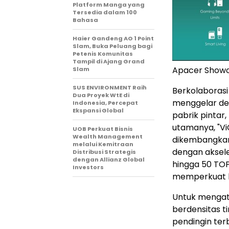
Platform Manga yang
Tersedia dalam 100
Bahasa
Haier Gandeng AO 1 Point
Slam, Buka Peluang bagi
Petenis Komunitas
Tampil di Ajang Grand
Apacer Showc
Slam
SUS ENVIRONMENT Raih
Berkolaborasi
Dua Proyek WtE di
menggelar dem
Indonesia, Percepat
Ekspansi Global
pabrik pintar,
utamanya, "Vi
UOB Perkuat Bisnis
Wealth Management
dikembangkan 
melalui Kemitraan
dengan aksele
Distribusi Strategis
dengan Allianz Global
hingga 50 TO
Investors
memperkuat k
Untuk mengata
berdensitas t
pendingin ter