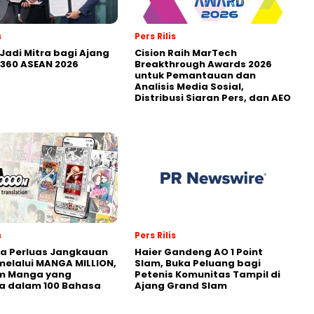
s
Pers Rilis
Jadi Mitra bagi Ajang
Cision Raih MarTech
360 ASEAN 2026
Breakthrough Awards 2026
untuk Pemantauan dan
Analisis Media Sosial,
Distribusi Siaran Pers, dan AEO
s
Pers Rilis
a Perluas Jangkauan
Haier Gandeng AO 1 Point
melalui MANGA MILLION,
Slam, Buka Peluang bagi
rm Manga yang
Petenis Komunitas Tampil di
a dalam 100 Bahasa
Ajang Grand Slam