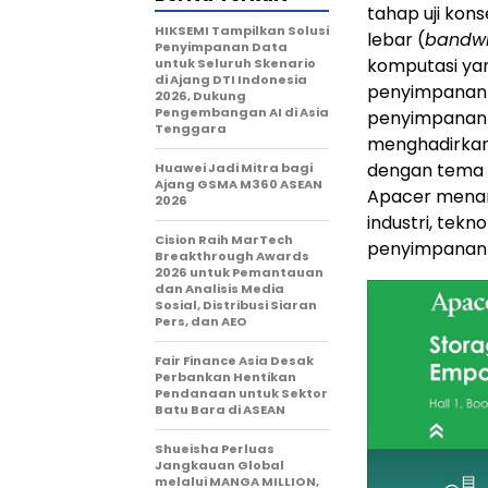
tahap uji kon
HIKSEMI Tampilkan Solusi
lebar (
bandwi
Penyimpanan Data
komputasi yan
untuk Seluruh Skenario
di Ajang DTI Indonesia
penyimpanan d
2026, Dukung
Pengembangan AI di Asia
penyimpanan d
Tenggara
menghadirkan 
dengan tema
Huawei Jadi Mitra bagi
Ajang GSMA M360 ASEAN
Apacer menamp
2026
industri, tekn
Cision Raih MarTech
penyimpanan d
Breakthrough Awards
2026 untuk Pemantauan
dan Analisis Media
Sosial, Distribusi Siaran
Pers, dan AEO
Fair Finance Asia Desak
Perbankan Hentikan
Pendanaan untuk Sektor
Batu Bara di ASEAN
Shueisha Perluas
Jangkauan Global
melalui MANGA MILLION,