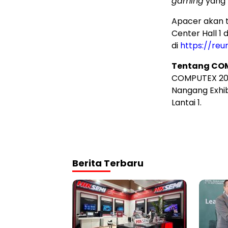
gaming
yang l
Apacer akan t
Center Hall 1 
di
https://reu
Tentang CO
COMPUTEX 2026
Nangang Exhibi
Lantai 1.
Berita Terbaru