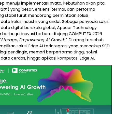
sep menuju implementasi nyata, kebutuhan akan pita
dth
) yang besar, efisiensi termal, dan performa
g stabil turut mendorong permintaan solusi
ata kelas industri yang andal. Sebagai penyedia solusi
ata digital berskala global, Apacer Technology
berbagai inovasi terbaru di ajang COMPUTEX 2026
"Storage, Empowering AI Growth"
. Di ajang tersebut,
ilkan solusi Edge AI terintegrasi yang mencakup SSD
ologi pendingin, memori berperforma tinggi, solusi
ata cerdas, hingga aplikasi komputasi Edge AI.