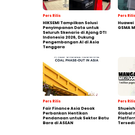
Pers Rilis
Pers Rili
HIKSEMI Tampilkan Solusi
Huawei 
Penyimpanan Data untuk
GSMA M
Seluruh Skenario di Ajang DTI
Indonesia 2026, Dukung
Pengembangan AI di Asia
Tenggara
Pers Rilis
Pers Rili
Fair Finance Asia Desak
Shueish
Perbankan Hentikan
Global 
Pendanaan untuk Sektor Batu
Platfo
Bara di ASEAN
Tersedi