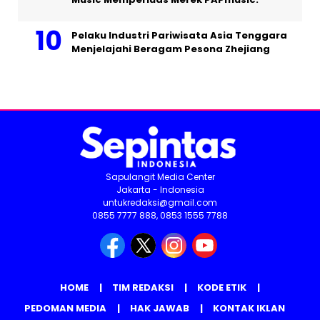
Pelaku Industri Pariwisata Asia Tenggara
Menjelajahi Beragam Pesona Zhejiang
Sapulangit Media Center
Jakarta - Indonesia
untukredaksi@gmail.com
0855 7777 888, 0853 1555 7788
HOME
TIM REDAKSI
KODE ETIK
PEDOMAN MEDIA
HAK JAWAB
KONTAK IKLAN