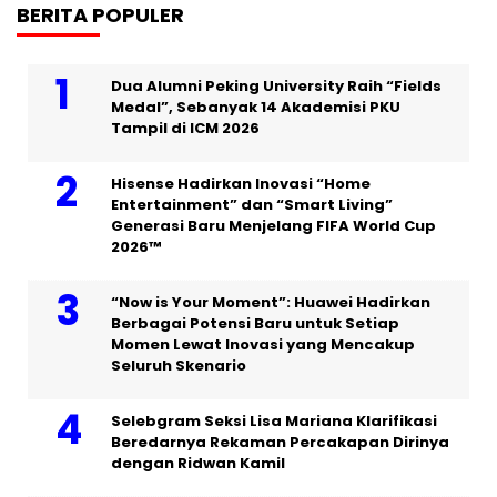
BERITA POPULER
Dua Alumni Peking University Raih “Fields
Medal”, Sebanyak 14 Akademisi PKU
Tampil di ICM 2026
Hisense Hadirkan Inovasi “Home
Entertainment” dan “Smart Living”
Generasi Baru Menjelang FIFA World Cup
2026™
“Now is Your Moment”: Huawei Hadirkan
Berbagai Potensi Baru untuk Setiap
Momen Lewat Inovasi yang Mencakup
Seluruh Skenario
Selebgram Seksi Lisa Mariana Klarifikasi
Beredarnya Rekaman Percakapan Dirinya
dengan Ridwan Kamil