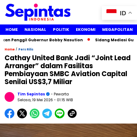
ID
HOME
NASIONAL
POLITIK
EKONOMI
MEGAPOLITAN
n Panggil Gubernur Bobby Nasution
Sidang Mediasi Gugatan
/
Home
Pers Rilis
Cathay United Bank Jadi “Joint Lead
Arranger” dalam Fasilitas
Pembiayaan SMBC Aviation Capital
Senilai US$3,7 Miliar
Tim Sepintas
- Pewarta
Selasa, 19 Mei 2026
- 01:15 WIB