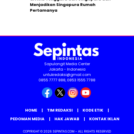
Menjadikan Singapura Rumah
Pertamanya
Sapulangit Media Center
Jakarta - Indonesia
untukredaksi@gmail.com
0855 7777 888, 0853 1555 7788
HOME
TIM REDAKSI
KODE ETIK
PEDOMAN MEDIA
HAK JAWAB
KONTAK IKLAN
COPYRIGHT © 2026 SEPINTAS.COM - ALL RIGHTS RESERVED