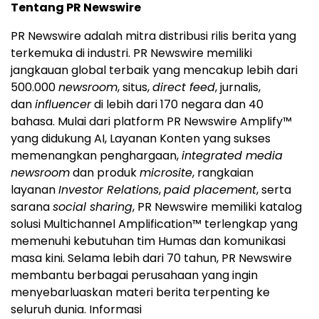
Tentang PR Newswire
PR Newswire adalah mitra distribusi rilis berita yang
terkemuka di industri. PR Newswire memiliki
jangkauan global terbaik yang mencakup lebih dari
500.000
newsroom
, situs,
direct feed
, jurnalis,
dan
influencer
di lebih dari 170 negara dan 40
bahasa. Mulai dari platform PR Newswire Amplify™
yang didukung AI, Layanan Konten yang sukses
memenangkan penghargaan,
integrated media
newsroom
dan produk
microsite
, rangkaian
layanan
Investor Relations
,
paid placement
, serta
sarana
social sharing
, PR Newswire memiliki katalog
solusi Multichannel Amplification™ terlengkap yang
memenuhi kebutuhan tim Humas dan komunikasi
masa kini. Selama lebih dari 70 tahun, PR Newswire
membantu berbagai perusahaan yang ingin
menyebarluaskan materi berita terpenting ke
seluruh dunia. Informasi