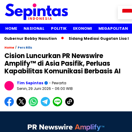
HOME
NASIONAL
POLITIK
EKONOMI
MEGAPOLITAN
ernur Bobby Nasution
Sidang Mediasi Gugatan Lisa Mariana
/
Home
Pers Rilis
Cision Luncurkan PR Newswire
Amplify™ di Asia Pasifik, Perluas
Kapabilitas Komunikasi Berbasis AI
Tim Sepintas
- Pewarta
Senin, 29 Juni 2026
- 06:00 WIB