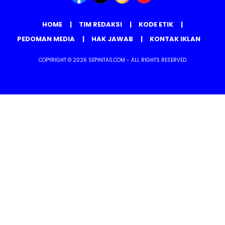
HOME
TIM REDAKSI
KODE ETIK
PEDOMAN MEDIA
HAK JAWAB
KONTAK IKLAN
COPYRIGHT © 2026 SEPINTAS.COM - ALL RIGHTS RESERVED