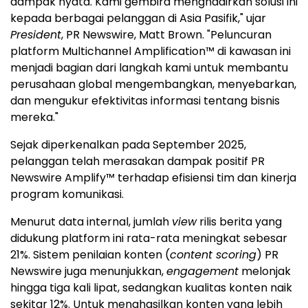
dampak nyata. Kami gembira menghadirkan solusi ini
kepada berbagai pelanggan di Asia Pasifik," ujar
President
, PR Newswire, Matt Brown. "Peluncuran
platform Multichannel Amplification™ di kawasan ini
menjadi bagian dari langkah kami untuk membantu
perusahaan global mengembangkan, menyebarkan,
dan mengukur efektivitas informasi tentang bisnis
mereka."
Sejak diperkenalkan pada September 2025,
pelanggan telah merasakan dampak positif PR
Newswire Amplify™ terhadap efisiensi tim dan kinerja
program komunikasi.
Menurut data internal, jumlah
view
rilis berita yang
didukung platform ini rata-rata meningkat sebesar
21%. Sistem penilaian konten (
content scoring
) PR
Newswire juga menunjukkan,
engagement
melonjak
hingga tiga kali lipat, sedangkan kualitas konten naik
sekitar 12%. Untuk menghasilkan konten yang lebih