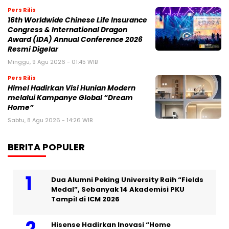
Pers Rilis
16th Worldwide Chinese Life Insurance
Congress & International Dragon
Award (IDA) Annual Conference 2026
Resmi Digelar
Minggu, 9 Agu 2026 - 01:45 WIB
Pers Rilis
Himel Hadirkan Visi Hunian Modern
melalui Kampanye Global “Dream
Home”
Sabtu, 8 Agu 2026 - 14:26 WIB
BERITA POPULER
Dua Alumni Peking University Raih “Fields
Medal”, Sebanyak 14 Akademisi PKU
Tampil di ICM 2026
Hisense Hadirkan Inovasi “Home