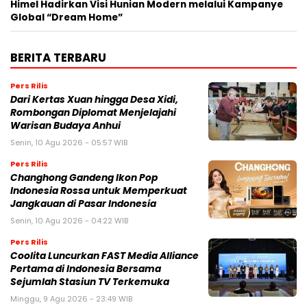
Himel Hadirkan Visi Hunian Modern melalui Kampanye
Global “Dream Home”
BERITA TERBARU
Pers Rilis
Dari Kertas Xuan hingga Desa Xidi,
Rombongan Diplomat Menjelajahi
Warisan Budaya Anhui
Senin, 10 Agu 2026 - 05:57 WIB
Pers Rilis
Changhong Gandeng Ikon Pop
Indonesia Rossa untuk Memperkuat
Jangkauan di Pasar Indonesia
Senin, 10 Agu 2026 - 04:22 WIB
Pers Rilis
Coolita Luncurkan FAST Media Alliance
Pertama di Indonesia Bersama
Sejumlah Stasiun TV Terkemuka
Minggu, 9 Agu 2026 - 23:49 WIB