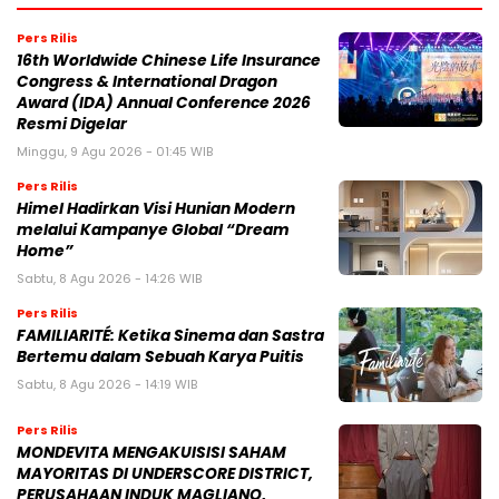
Pers Rilis
16th Worldwide Chinese Life Insurance
Congress & International Dragon
Award (IDA) Annual Conference 2026
Resmi Digelar
Minggu, 9 Agu 2026 - 01:45 WIB
Pers Rilis
Himel Hadirkan Visi Hunian Modern
melalui Kampanye Global “Dream
Home”
Sabtu, 8 Agu 2026 - 14:26 WIB
Pers Rilis
FAMILIARITÉ: Ketika Sinema dan Sastra
Bertemu dalam Sebuah Karya Puitis
Sabtu, 8 Agu 2026 - 14:19 WIB
Pers Rilis
MONDEVITA MENGAKUISISI SAHAM
MAYORITAS DI UNDERSCORE DISTRICT,
PERUSAHAAN INDUK MAGLIANO,