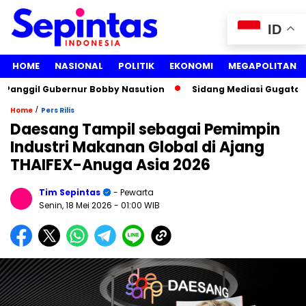
ID
HOME
NASIONAL
POLITIK
EKONOMI
MEGAPOLITAN
nggil Gubernur Bobby Nasution
Sidang Mediasi Gugatan Lis
/
Home
Pers Rilis
Daesang Tampil sebagai Pemimpin
Industri Makanan Global di Ajang
THAIFEX-Anuga Asia 2026
Tim Sepintas
- Pewarta
Senin, 18 Mei 2026
- 01:00 WIB