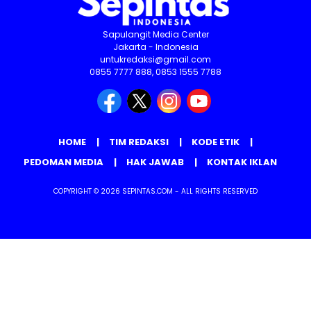
Sapulangit Media Center
Jakarta - Indonesia
untukredaksi@gmail.com
0855 7777 888, 0853 1555 7788
HOME
TIM REDAKSI
KODE ETIK
PEDOMAN MEDIA
HAK JAWAB
KONTAK IKLAN
COPYRIGHT © 2026 SEPINTAS.COM - ALL RIGHTS RESERVED