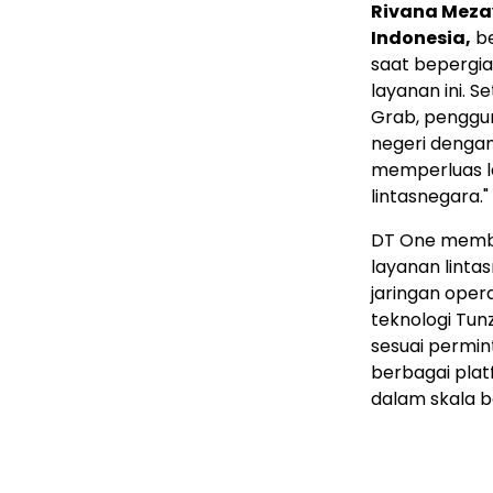
Rivana Meza
Indonesia,
be
saat bepergia
layanan ini. S
Grab, penggun
negeri dengan
memperluas l
lintasnegara."
DT One memba
layanan lint
jaringan opera
teknologi Tun
sesuai permint
berbagai plat
dalam skala b