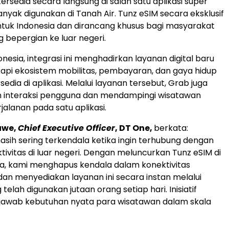
tersedia secara langsung di salah satu aplikasi super
anyak digunakan di Tanah Air. Tunz eSIM secara eksklusif
ntuk Indonesia dan dirancang khusus bagi masyarakat
g bepergian ke luar negeri.
nesia, integrasi ini menghadirkan layanan digital baru
pi ekosistem mobilitas, pembayaran, dan gaya hidup
sedia di aplikasi. Melalui layanan tersebut, Grab juga
 interaksi pengguna dan mendampingi wisatawan
jalanan pada satu aplikasi.
uwe,
Chief Executive Officer
, DT One,
berkata:
sih sering terkendala ketika ingin terhubung dengan
tivitas di luar negeri. Dengan meluncurkan Tunz eSIM di
a, kami menghapus kendala dalam konektivitas
 dan menyediakan layanan ini secara instan melalui
telah digunakan jutaan orang setiap hari. Inisiatif
jawab kebutuhan nyata para wisatawan dalam skala