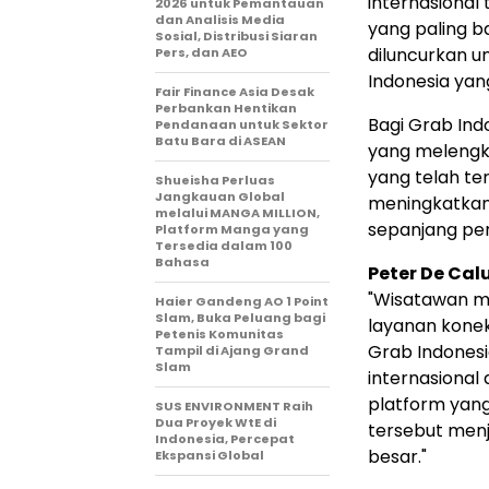
internasional 
2026 untuk Pemantauan
dan Analisis Media
yang paling b
Sosial, Distribusi Siaran
diluncurkan u
Pers, dan AEO
Indonesia yan
Fair Finance Asia Desak
Perbankan Hentikan
Bagi Grab Indo
Pendanaan untuk Sektor
Batu Bara di ASEAN
yang melengka
yang telah ter
Shueisha Perluas
Jangkauan Global
meningkatkan
melalui MANGA MILLION,
sepanjang per
Platform Manga yang
Tersedia dalam 100
Bahasa
Peter De Cal
"Wisatawan ma
Haier Gandeng AO 1 Point
Slam, Buka Peluang bagi
layanan konek
Petenis Komunitas
Grab Indonesi
Tampil di Ajang Grand
Slam
internasional
platform yang 
SUS ENVIRONMENT Raih
Dua Proyek WtE di
tersebut men
Indonesia, Percepat
besar."
Ekspansi Global