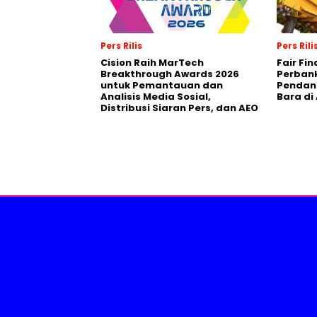
Pers Rilis
Pers Rili
Cision Raih MarTech
Fair Fi
Breakthrough Awards 2026
Perban
untuk Pemantauan dan
Pendana
Analisis Media Sosial,
Bara di
Distribusi Siaran Pers, dan AEO