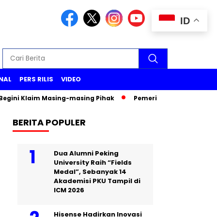
ID
NAL
PERS RILIS
VIDEO
ni Klaim Masing-masing Pihak
Pemeriksaan Wakil Menteri PU
BERITA POPULER
Dua Alumni Peking
University Raih “Fields
Medal”, Sebanyak 14
Akademisi PKU Tampil di
ICM 2026
Hisense Hadirkan Inovasi