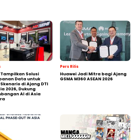
s
Pers Rilis
 Tampilkan Solusi
Huawei Jadi Mitra bagi Ajang
panan Data untuk
GSMA M360 ASEAN 2026
 Skenario di Ajang DTI
ia 2026, Dukung
angan AI di Asia
ra