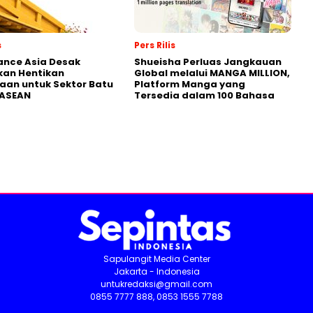
s
Pers Rilis
nance Asia Desak
Shueisha Perluas Jangkauan
kan Hentikan
Global melalui MANGA MILLION,
an untuk Sektor Batu
Platform Manga yang
 ASEAN
Tersedia dalam 100 Bahasa
Sapulangit Media Center
Jakarta - Indonesia
untukredaksi@gmail.com
0855 7777 888, 0853 1555 7788