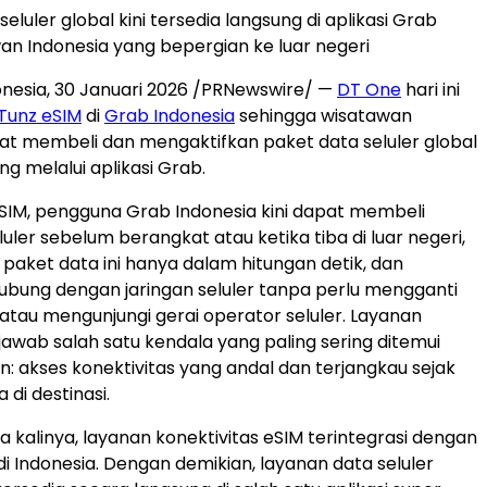
eluler global kini tersedia langsung di aplikasi Grab
an Indonesia yang bepergian ke luar negeri
onesia
,
30 Januari 2026
/PRNewswire/ —
DT One
hari ini
Tunz eSIM
di
Grab Indonesia
sehingga wisatawan
at membeli dan mengaktifkan paket data seluler global
g melalui aplikasi Grab.
eSIM, pengguna Grab Indonesia kini dapat membeli
uler sebelum berangkat atau ketika tiba di luar negeri,
paket data ini hanya dalam hitungan detik, dan
ubung dengan jaringan seluler tanpa perlu mengganti
k atau mengunjungi gerai operator seluler. Layanan
awab salah satu kendala yang paling sering ditemui
n: akses konektivitas yang andal dan terjangkau sejak
 di destinasi.
 kalinya, layanan konektivitas eSIM terintegrasi dengan
di Indonesia. Dengan demikian, layanan data seluler