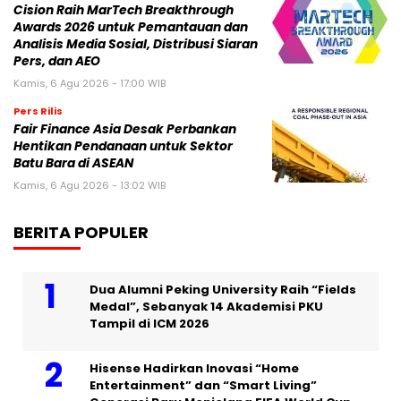
Cision Raih MarTech Breakthrough
Awards 2026 untuk Pemantauan dan
Analisis Media Sosial, Distribusi Siaran
Pers, dan AEO
Kamis, 6 Agu 2026 - 17:00 WIB
Pers Rilis
Fair Finance Asia Desak Perbankan
Hentikan Pendanaan untuk Sektor
Batu Bara di ASEAN
Kamis, 6 Agu 2026 - 13:02 WIB
BERITA POPULER
Dua Alumni Peking University Raih “Fields
Medal”, Sebanyak 14 Akademisi PKU
Tampil di ICM 2026
Hisense Hadirkan Inovasi “Home
Entertainment” dan “Smart Living”