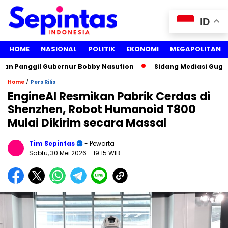
ID
HOME
NASIONAL
POLITIK
EKONOMI
MEGAPOLITAN
Panggil Gubernur Bobby Nasution
Sidang Mediasi Gugatan Li
/
Home
Pers Rilis
EngineAI Resmikan Pabrik Cerdas di
Shenzhen, Robot Humanoid T800
Mulai Dikirim secara Massal
Tim Sepintas
- Pewarta
Sabtu, 30 Mei 2026
- 19:15 WIB