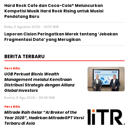
Hard Rock Cafe dan Coca-Cola® Meluncurkan
Kompetisi Musik Hard Rock Rising untuk Musisi
Pendatang Baru
Rabu, 5 Agustus 2026 - 14:00 WIB
Laporan Cision Peringatkan Merek tentang ‘Jebakan
Fragmentasi Data’ yang Merugikan
BERITA TERBARU
Pers Rilis
UOB Perkuat Bisnis Wealth
Management melalui Kemitraan
Distribusi Strategis dengan Allianz
Global Investors
Kamis, 6 Agu 2026 - 06:39 WIB
Pers Rilis
Mitrade Raih Gelar “AI Broker of the
Year 2026”, Hadirkan MitradeGPT Versi
Terbaru di Asia