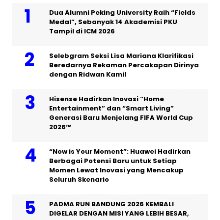
Dua Alumni Peking University Raih “Fields
Medal”, Sebanyak 14 Akademisi PKU
Tampil di ICM 2026
Selebgram Seksi Lisa Mariana Klarifikasi
Beredarnya Rekaman Percakapan Dirinya
dengan Ridwan Kamil
Hisense Hadirkan Inovasi “Home
Entertainment” dan “Smart Living”
Generasi Baru Menjelang FIFA World Cup
2026™
“Now is Your Moment”: Huawei Hadirkan
Berbagai Potensi Baru untuk Setiap
Momen Lewat Inovasi yang Mencakup
Seluruh Skenario
PADMA RUN BANDUNG 2026 KEMBALI
DIGELAR DENGAN MISI YANG LEBIH BESAR,