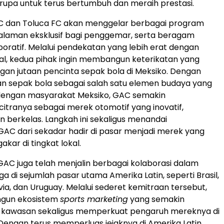
serupa untuk terus bertumbuh dan meraih prestasi.
C dan Toluca FC akan menggelar berbagai program
galaman eksklusif bagi penggemar, serta beragam
boratif. Melalui pendekatan yang lebih erat dengan
al, kedua pihak ingin membangun keterikatan yang
ngan jutaan pencinta sepak bola di Meksiko. Dengan
 sepak bola sebagai salah satu elemen budaya yang
 dengan masyarakat Meksiko, GAC semakin
tranya sebagai merek otomotif yang inovatif,
n berkelas. Langkah ini sekaligus menandai
GAC dari sekadar hadir di pasar menjadi merek yang
kar di tingkat lokal.
AC juga telah menjalin berbagai kolaborasi dalam
a di sejumlah pasar utama Amerika Latin, seperti Brasil,
via, dan Uruguay. Melalui sederet kemitraan tersebut,
un ekosistem
sports marketing
yang semakin
di kawasan sekaligus memperkuat pengaruh mereknya di
 Dengan terus memperluas jejaknya di Amerika Latin,