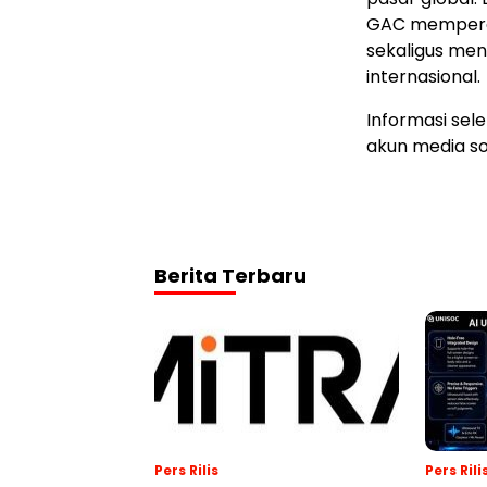
GAC memperer
sekaligus meni
internasional.
Informasi sel
akun media so
Berita Terbaru
Pers Rilis
Pers Rili