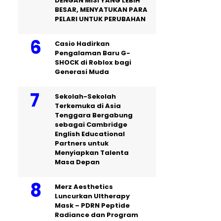
DENGAN MISI YANG LEBIH
BESAR, MENYATUKAN PARA
PELARI UNTUK PERUBAHAN
Casio Hadirkan
Pengalaman Baru G-
SHOCK di Roblox bagi
Generasi Muda
Sekolah-Sekolah
Terkemuka di Asia
Tenggara Bergabung
sebagai Cambridge
English Educational
Partners untuk
Menyiapkan Talenta
Masa Depan
Merz Aesthetics
Luncurkan Ultherapy
Mask – PDRN Peptide
Radiance dan Program