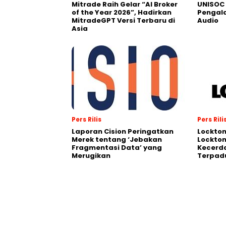
Mitrade Raih Gelar “AI Broker
UNISOC 
of the Year 2026”, Hadirkan
Pengal
MitradeGPT Versi Terbaru di
Audio
Asia
Pers Rilis
Pers Rili
Laporan Cision Peringatkan
Lockto
Merek tentang ‘Jebakan
Lockton
Fragmentasi Data’ yang
Kecerd
Merugikan
Terpadu