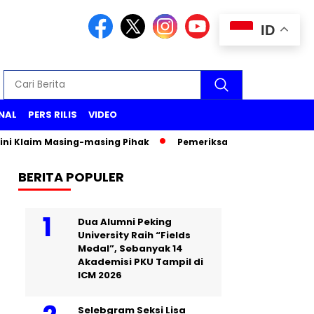
ID
NAL
PERS RILIS
VIDEO
aim Masing-masing Pihak
Pemeriksaan Wakil Menteri PU Dian
BERITA POPULER
Dua Alumni Peking
University Raih “Fields
Medal”, Sebanyak 14
Akademisi PKU Tampil di
ICM 2026
Selebgram Seksi Lisa