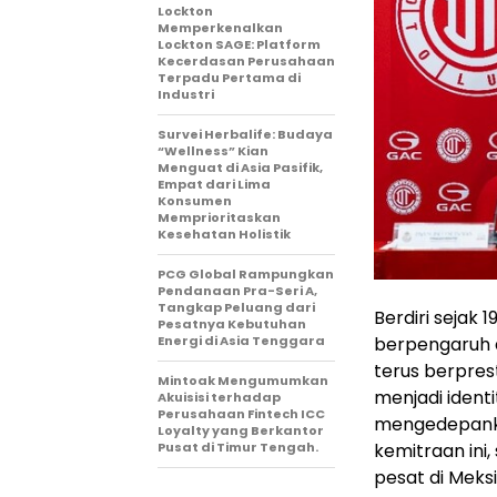
Lockton
Memperkenalkan
Lockton SAGE: Platform
Kecerdasan Perusahaan
Terpadu Pertama di
Industri
Survei Herbalife: Budaya
“Wellness” Kian
Menguat di Asia Pasifik,
Empat dari Lima
Konsumen
Memprioritaskan
Kesehatan Holistik
PCG Global Rampungkan
Pendanaan Pra-Seri A,
Tangkap Peluang dari
Berdiri sejak 
Pesatnya Kebutuhan
berpengaruh 
Energi di Asia Tenggara
terus berprest
Mintoak Mengumumkan
menjadi identi
Akuisisi terhadap
Perusahaan Fintech ICC
mengedepankan 
Loyalty yang Berkantor
kemitraan ini
Pusat di Timur Tengah.
pesat di Meks