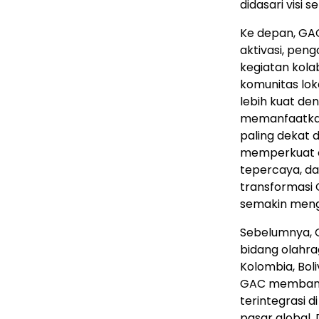
didasari visi 
Ke depan, GA
aktivasi, pen
kegiatan kola
komunitas lok
lebih kuat de
memanfaatkan
paling dekat
memperkuat ci
tepercaya, da
transformasi 
semakin menga
Sebelumnya, G
bidang olahrag
Kolombia, Boli
GAC membang
terintegrasi 
pasar global.