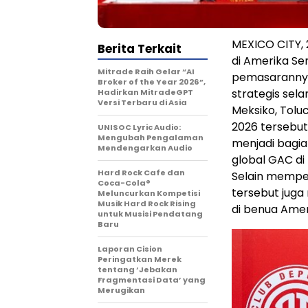
MEXICO CITY, 
Berita Terkait
di Amerika Se
Mitrade Raih Gelar “AI
pemasarannya
Broker of the Year 2026”,
strategis sel
Hadirkan MitradeGPT
Versi Terbaru di Asia
Meksiko, Tolu
2026 tersebut
UNISOC Lyric Audio:
Mengubah Pengalaman
menjadi bagia
Mendengarkan Audio
global GAC di
Hard Rock Cafe dan
Selain memper
Coca-Cola®
tersebut juga
Meluncurkan Kompetisi
Musik Hard Rock Rising
di benua Amer
untuk Musisi Pendatang
Baru
Laporan Cision
Peringatkan Merek
tentang ‘Jebakan
Fragmentasi Data’ yang
Merugikan