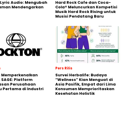
Lyric Audio: Mengubah
Hard Rock Cafe dan Coca-
aman Mendengarkan
Cola® Meluncurkan Kompetisi
Musik Hard Rock Rising untuk
Musisi Pendatang Baru
s
Pers Rilis
n Memperkenalkan
Survei Herbalife: Budaya
 SAGE: Platform
“Wellness” Kian Menguat di
asan Perusahaan
Asia Pasifik, Empat dari Lima
 Pertama di Industri
Konsumen Memprioritaskan
Kesehatan Holistik