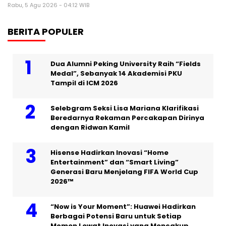
Rabu, 5 Agu 2026 - 04:12 WIB
BERITA POPULER
Dua Alumni Peking University Raih “Fields
Medal”, Sebanyak 14 Akademisi PKU
Tampil di ICM 2026
Selebgram Seksi Lisa Mariana Klarifikasi
Beredarnya Rekaman Percakapan Dirinya
dengan Ridwan Kamil
Hisense Hadirkan Inovasi “Home
Entertainment” dan “Smart Living”
Generasi Baru Menjelang FIFA World Cup
2026™
“Now is Your Moment”: Huawei Hadirkan
Berbagai Potensi Baru untuk Setiap
Momen Lewat Inovasi yang Mencakup