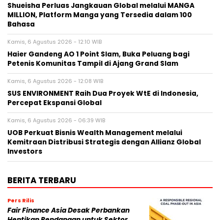
Shueisha Perluas Jangkauan Global melalui MANGA
MILLION, Platform Manga yang Tersedia dalam 100
Bahasa
Kamis, 6 Agustus 2026 - 12:10 WIB
Haier Gandeng AO 1 Point Slam, Buka Peluang bagi
Petenis Komunitas Tampil di Ajang Grand Slam
Kamis, 6 Agustus 2026 - 12:08 WIB
SUS ENVIRONMENT Raih Dua Proyek WtE di Indonesia,
Percepat Ekspansi Global
Kamis, 6 Agustus 2026 - 06:39 WIB
UOB Perkuat Bisnis Wealth Management melalui
Kemitraan Distribusi Strategis dengan Allianz Global
Investors
BERITA TERBARU
Pers Rilis
Fair Finance Asia Desak Perbankan
Hentikan Pendanaan untuk Sektor