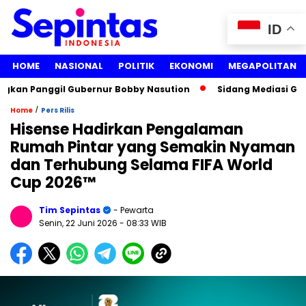
ID
HOME
NASIONAL
POLITIK
EKONOMI
MEGAPOLITAN
an Panggil Gubernur Bobby Nasution
Sidang Mediasi Gugata
/
Home
Pers Rilis
Hisense Hadirkan Pengalaman
Rumah Pintar yang Semakin Nyaman
dan Terhubung Selama FIFA World
Cup 2026™
Tim Sepintas
- Pewarta
Senin, 22 Juni 2026
- 08:33 WIB