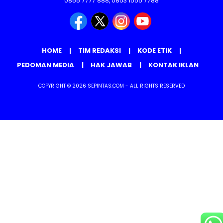
0855 7777 888, 0853 1555 7788
HOME
TIM REDAKSI
KODE ETIK
PEDOMAN MEDIA
HAK JAWAB
KONTAK IKLAN
COPYRIGHT © 2026 SEPINTAS.COM - ALL RIGHTS RESERVED