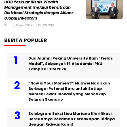
UOB Perkuat Bisnis Wealth
Management melalui Kemitraan
Distribusi Strategis dengan Allianz
Global Investors
Kamis, 6 Agu 2026 - 06:39 WIB
BERITA POPULER
Dua Alumni Peking University Raih “Fields
Medal”, Sebanyak 14 Akademisi PKU
Tampil di ICM 2026
“Now is Your Moment”: Huawei Hadirkan
Berbagai Potensi Baru untuk Setiap
Momen Lewat Inovasi yang Mencakup
Seluruh Skenario
Selebgram Seksi Lisa Mariana Klarifikasi
Beredarnya Rekaman Percakapan Dirinya
dengan Ridwan Kamil