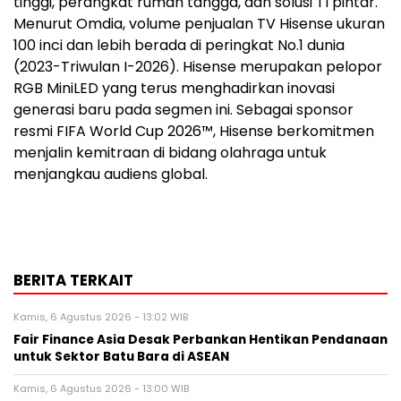
tinggi, perangkat rumah tangga, dan solusi TI pintar.
Menurut Omdia, volume penjualan TV Hisense ukuran
100 inci dan lebih berada di peringkat No.1 dunia
(2023-Triwulan I-2026). Hisense merupakan pelopor
RGB MiniLED yang terus menghadirkan inovasi
generasi baru pada segmen ini. Sebagai sponsor
resmi FIFA World Cup 2026™, Hisense berkomitmen
menjalin kemitraan di bidang olahraga untuk
menjangkau audiens global.
BERITA TERKAIT
Kamis, 6 Agustus 2026 - 13:02 WIB
Fair Finance Asia Desak Perbankan Hentikan Pendanaan
untuk Sektor Batu Bara di ASEAN
Kamis, 6 Agustus 2026 - 13:00 WIB