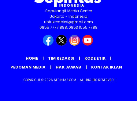
Sapulangit Media Center
Jakarta - Indonesia
untukredaksi@gmail.com
0855 7777 888, 0853 1555 7788
HOME
TIM REDAKSI
KODE ETIK
PEDOMAN MEDIA
HAK JAWAB
KONTAK IKLAN
COPYRIGHT © 2026 SEPINTAS.COM - ALL RIGHTS RESERVED