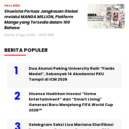
Pers Rilis
Shueisha Perluas Jangkauan Global
melalui MANGA MILLION, Platform
Manga yang Tersedia dalam 100
Bahasa
Kamis, 6 Agu 2026 - 13:00 WIB
BERITA POPULER
Dua Alumni Peking University Raih “Fields
Medal”, Sebanyak 14 Akademisi PKU
Tampil di ICM 2026
Hisense Hadirkan Inovasi “Home
Entertainment” dan “Smart Living”
Generasi Baru Menjelang FIFA World Cup
2026™
Selebgram Seksi Lisa Mariana Klarifikasi