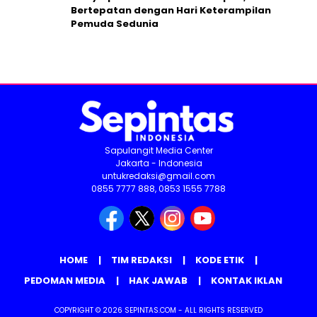
Bertepatan dengan Hari Keterampilan
Pemuda Sedunia
Sapulangit Media Center
Jakarta - Indonesia
untukredaksi@gmail.com
0855 7777 888, 0853 1555 7788
HOME
TIM REDAKSI
KODE ETIK
PEDOMAN MEDIA
HAK JAWAB
KONTAK IKLAN
COPYRIGHT © 2026 SEPINTAS.COM - ALL RIGHTS RESERVED