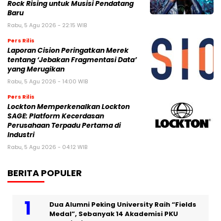
Rock Rising untuk Musisi Pendatang
Baru
Rabu, 5 Agu 2026 - 22:15 WIB
Pers Rilis
Laporan Cision Peringatkan Merek
tentang ‘Jebakan Fragmentasi Data’
yang Merugikan
Rabu, 5 Agu 2026 - 14:00 WIB
Pers Rilis
Lockton Memperkenalkan Lockton
SAGE: Platform Kecerdasan
Perusahaan Terpadu Pertama di
Industri
Rabu, 5 Agu 2026 - 04:12 WIB
BERITA POPULER
Dua Alumni Peking University Raih “Fields
Medal”, Sebanyak 14 Akademisi PKU