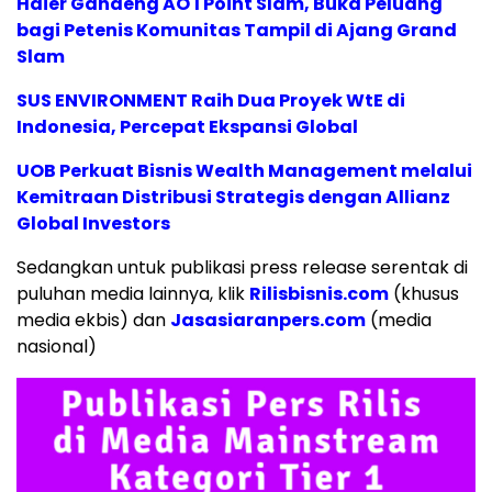
Haier Gandeng AO 1 Point Slam, Buka Peluang
bagi Petenis Komunitas Tampil di Ajang Grand
Slam
SUS ENVIRONMENT Raih Dua Proyek WtE di
Indonesia, Percepat Ekspansi Global
UOB Perkuat Bisnis Wealth Management melalui
Kemitraan Distribusi Strategis dengan Allianz
Global Investors
Sedangkan untuk publikasi press release serentak di
puluhan media lainnya, klik
Rilisbisnis.com
(khusus
media ekbis) dan
Jasasiaranpers.com
(media
nasional)