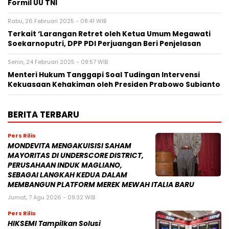
Formil UU TNI
Rabu, 26 Februari 2025 - 08:41 WIB
Terkait ‘Larangan Retret oleh Ketua Umum Megawati
Soekarnoputri, DPP PDI Perjuangan Beri Penjelasan
Senin, 24 Februari 2025 - 08:57 WIB
Menteri Hukum Tanggapi Soal Tudingan Intervensi
Kekuasaan Kehakiman oleh Presiden Prabowo Subianto
BERITA TERBARU
Pers Rilis
MONDEVITA MENGAKUISISI SAHAM
MAYORITAS DI UNDERSCORE DISTRICT,
PERUSAHAAN INDUK MAGLIANO,
SEBAGAI LANGKAH KEDUA DALAM
MEMBANGUN PLATFORM MEREK MEWAH ITALIA BARU
Jumat, 7 Agu 2026 - 09:32 WIB
Pers Rilis
HIKSEMI Tampilkan Solusi