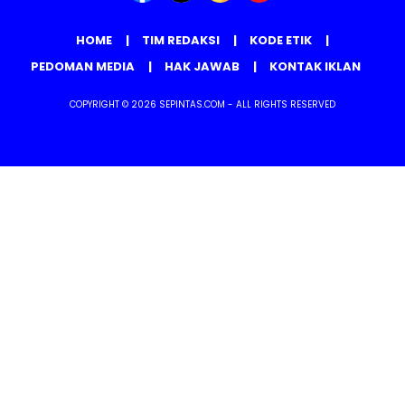
HOME
TIM REDAKSI
KODE ETIK
PEDOMAN MEDIA
HAK JAWAB
KONTAK IKLAN
COPYRIGHT © 2026 SEPINTAS.COM - ALL RIGHTS RESERVED