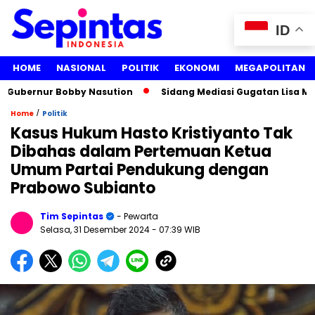
ID
HOME
NASIONAL
POLITIK
EKONOMI
MEGAPOLITAN
bernur Bobby Nasution
Sidang Mediasi Gugatan Lisa Marian
/
Home
Politik
Kasus Hukum Hasto Kristiyanto Tak
Dibahas dalam Pertemuan Ketua
Umum Partai Pendukung dengan
Prabowo Subianto
Tim Sepintas
- Pewarta
Selasa, 31 Desember 2024
- 07:39 WIB