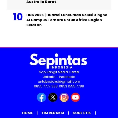
Australia Barat
HNS 2026 | Huawei Luncurkan Solusi Xinghe
AI Campus Terbaru untuk Afrika Bagian
Selatan
Sapulangit Media Center
Jakarta - Indonesia
untukredaksi@gmail.com
0855 7777 888, 0853 1555 7788
HOME
TIM REDAKSI
KODE ETIK