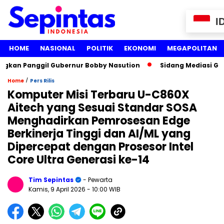
I
HOME
NASIONAL
POLITIK
EKONOMI
MEGAPOLITAN
gkan Panggil Gubernur Bobby Nasution
Sidang Mediasi Gugat
/
Home
Pers Rilis
Komputer Misi Terbaru U-C860X
Aitech yang Sesuai Standar SOSA
Menghadirkan Pemrosesan Edge
Berkinerja Tinggi dan AI/ML yang
Dipercepat dengan Prosesor Intel
Core Ultra Generasi ke-14
Tim Sepintas
- Pewarta
Kamis, 9 April 2026
- 10:00 WIB