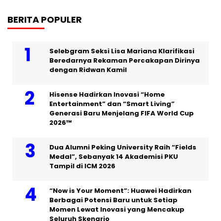
BERITA POPULER
Selebgram Seksi Lisa Mariana Klarifikasi
Beredarnya Rekaman Percakapan Dirinya
dengan Ridwan Kamil
Hisense Hadirkan Inovasi “Home
Entertainment” dan “Smart Living”
Generasi Baru Menjelang FIFA World Cup
2026™
Dua Alumni Peking University Raih “Fields
Medal”, Sebanyak 14 Akademisi PKU
Tampil di ICM 2026
“Now is Your Moment”: Huawei Hadirkan
Berbagai Potensi Baru untuk Setiap
Momen Lewat Inovasi yang Mencakup
Seluruh Skenario