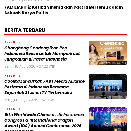
Sabtu, 8 Agustus 2026 - 14:19 WIB
FAMILIARITÉ: Ketika Sinema dan Sastra Bertemu dalam
Sebuah Karya Puitis
BERITA TERBARU
Pers Rilis
Changhong Gandeng Ikon Pop
Indonesia Rossa untuk Memperkuat
Jangkauan di Pasar Indonesia
Senin, 10 Agu 2026 - 04:22 WIB
Pers Rilis
Coolita Luncurkan FAST Media Alliance
Pertama di Indonesia Bersama
Sejumlah Stasiun TV Terkemuka
Minggu, 9 Agu 2026 - 23:49 WIB
Pers Rilis
16th Worldwide Chinese Life Insurance
Congress & International Dragon
Award (IDA) Annual Conference 2026