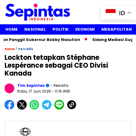
ID
HOME
NASIONAL
POLITIK
EKONOMI
MEGAPOLITAN
 Panggil Gubernur Bobby Nasution
Sidang Mediasi Gugatan 
/
Home
Pers Rilis
Lockton tetapkan Stéphane
Lespérance sebagai CEO Divisi
Kanada
Tim Sepintas
- Pewarta
Rabu, 17 Juni 2026
- 11:16 WIB