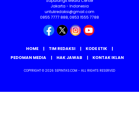
Sapulangit Media Center
Jakarta - Indonesia
untukredaksi@gmail.com
0855 7777 888, 0853 1555 7788
HOME
TIM REDAKSI
KODE ETIK
PEDOMAN MEDIA
HAK JAWAB
KONTAK IKLAN
COPYRIGHT © 2026 SEPINTAS.COM - ALL RIGHTS RESERVED