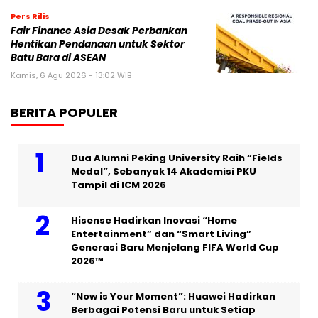
Pers Rilis
Fair Finance Asia Desak Perbankan
Hentikan Pendanaan untuk Sektor
Batu Bara di ASEAN
Kamis, 6 Agu 2026 - 13:02 WIB
BERITA POPULER
Dua Alumni Peking University Raih “Fields
Medal”, Sebanyak 14 Akademisi PKU
Tampil di ICM 2026
Hisense Hadirkan Inovasi “Home
Entertainment” dan “Smart Living”
Generasi Baru Menjelang FIFA World Cup
2026™
“Now is Your Moment”: Huawei Hadirkan
Berbagai Potensi Baru untuk Setiap