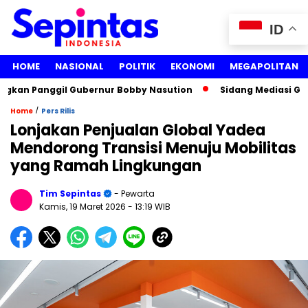
ID
HOME
NASIONAL
POLITIK
EKONOMI
MEGAPOLITAN
kan Panggil Gubernur Bobby Nasution
Sidang Mediasi Gugata
/
Home
Pers Rilis
Lonjakan Penjualan Global Yadea
Mendorong Transisi Menuju Mobilitas
yang Ramah Lingkungan
Tim Sepintas
- Pewarta
Kamis, 19 Maret 2026
- 13:19 WIB