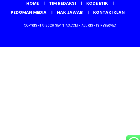
HOME
TIM REDAKSI
KODE ETIK
PEDOMAN MEDIA
HAK JAWAB
KONTAK IKLAN
COPYRIGHT © 2026 SEPINTAS.COM - ALL RIGHTS RESERVED