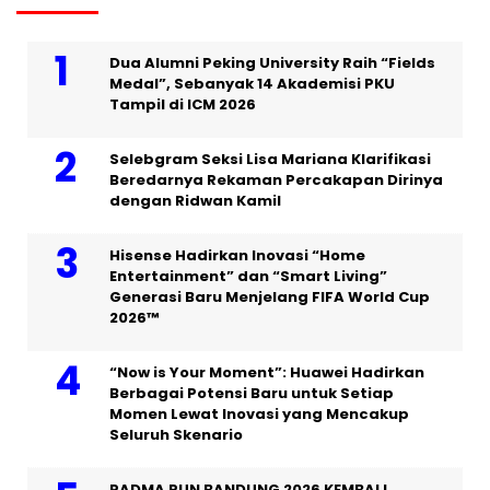
Dua Alumni Peking University Raih “Fields
Medal”, Sebanyak 14 Akademisi PKU
Tampil di ICM 2026
Selebgram Seksi Lisa Mariana Klarifikasi
Beredarnya Rekaman Percakapan Dirinya
dengan Ridwan Kamil
Hisense Hadirkan Inovasi “Home
Entertainment” dan “Smart Living”
Generasi Baru Menjelang FIFA World Cup
2026™
“Now is Your Moment”: Huawei Hadirkan
Berbagai Potensi Baru untuk Setiap
Momen Lewat Inovasi yang Mencakup
Seluruh Skenario
PADMA RUN BANDUNG 2026 KEMBALI