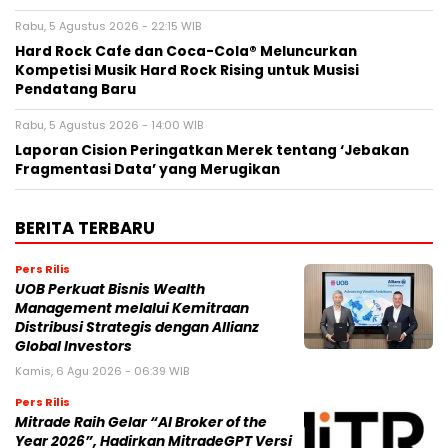
Rabu, 5 Agustus 2026 - 22:15 WIB
Hard Rock Cafe dan Coca-Cola® Meluncurkan
Kompetisi Musik Hard Rock Rising untuk Musisi
Pendatang Baru
Rabu, 5 Agustus 2026 - 14:00 WIB
Laporan Cision Peringatkan Merek tentang ‘Jebakan
Fragmentasi Data’ yang Merugikan
BERITA TERBARU
Pers Rilis
UOB Perkuat Bisnis Wealth
Management melalui Kemitraan
Distribusi Strategis dengan Allianz
Global Investors
Kamis, 6 Agu 2026 - 06:39 WIB
Pers Rilis
Mitrade Raih Gelar “AI Broker of the
Year 2026”, Hadirkan MitradeGPT Versi