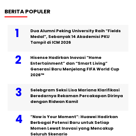
BERITA POPULER
Dua Alumni Peking University Raih “Fields
Medal”, Sebanyak 14 Akademisi PKU
Tampil di ICM 2026
Hisense Hadirkan Inovasi “Home
Entertainment” dan “Smart Living”
Generasi Baru Menjelang FIFA World Cup
2026™
Selebgram Seksi Lisa Mariana Klarifikasi
Beredarnya Rekaman Percakapan Dirinya
dengan Ridwan Kamil
“Now is Your Moment”: Huawei Hadirkan
Berbagai Potensi Baru untuk Setiap
Momen Lewat Inovasi yang Mencakup
Seluruh Skenario