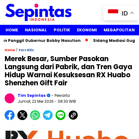
ID
HOME
NASIONAL
POLITIK
EKONOMI
MEGAPOLITAN
n Panggil Gubernur Bobby Nasution
Sidang Mediasi Gugatan 
/
Home
Pers Rilis
Merek Besar, Sumber Pasokan
Langsung dari Pabrik, dan Tren Gaya
Hidup Warnai Kesuksesan RX Huabo
Shenzhen Gift Fair
Tim Sepintas
- Pewarta
Jumat, 22 Mei 2026
- 08:33 WIB