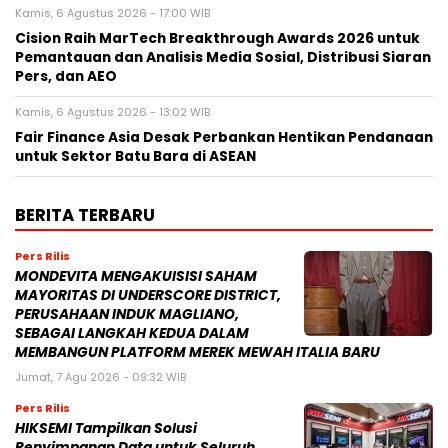
Kamis, 6 Agustus 2026 - 17:00 WIB
Cision Raih MarTech Breakthrough Awards 2026 untuk
Pemantauan dan Analisis Media Sosial, Distribusi Siaran
Pers, dan AEO
Kamis, 6 Agustus 2026 - 13:02 WIB
Fair Finance Asia Desak Perbankan Hentikan Pendanaan
untuk Sektor Batu Bara di ASEAN
BERITA TERBARU
Pers Rilis
MONDEVITA MENGAKUISISI SAHAM
MAYORITAS DI UNDERSCORE DISTRICT,
PERUSAHAAN INDUK MAGLIANO,
SEBAGAI LANGKAH KEDUA DALAM
MEMBANGUN PLATFORM MEREK MEWAH ITALIA BARU
Jumat, 7 Agu 2026 - 09:32 WIB
Pers Rilis
HIKSEMI Tampilkan Solusi
Penyimpanan Data untuk Seluruh