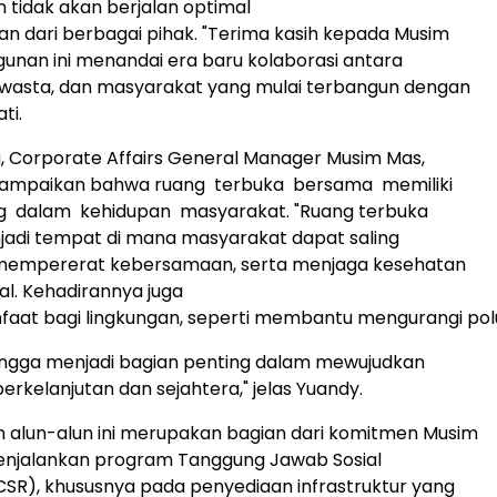
tidak akan berjalan optimal
n dari berbagai pihak. "Terima kasih kepada Musim
nan ini menandai era baru kolaborasi antara
swasta, dan masyarakat yang mulai terbangun dengan
ti.
, Corporate Affairs General Manager Musim Mas,
ampaikan bahwa ruang terbuka bersama memiliki
g dalam kehidupan masyarakat. "Ruang terbuka
adi tempat di mana masyarakat dapat saling
, mempererat kebersamaan, serta menjaga kesehatan
al. Kehadirannya juga
aat bagi lingkungan, seperti membantu mengurangi pol
ingga menjadi bagian penting dalam mewujudkan
berkelanjutan
dan sejahtera,
" jelas Yuandy.
alun-alun ini merupakan bagian dari komitmen Musim
njalankan program Tanggung Jawab Sosial
SR), khususnya pada penyediaan infrastruktur yang