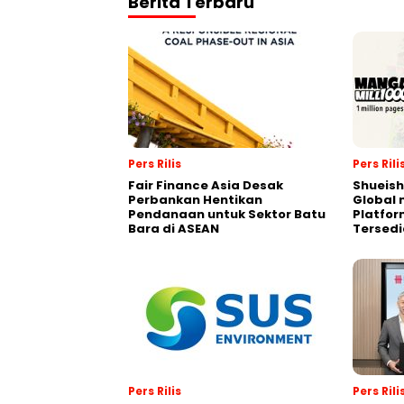
Berita Terbaru
Pers Rilis
Pers Rili
Fair Finance Asia Desak
Shueish
Perbankan Hentikan
Global 
Pendanaan untuk Sektor Batu
Platfo
Bara di ASEAN
Tersedi
Pers Rilis
Pers Rili