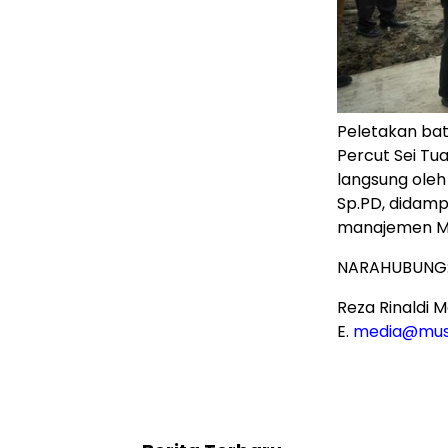
Peletakan ba
Percut Sei Tu
langsung oleh 
Sp.PD, didampi
manajemen Mu
NARAHUBUNG
Reza Rinaldi M
E.
media@mus