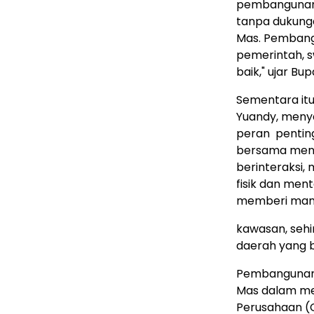
pembangunan 
tanpa dukunga
Mas. Pembangu
pemerintah, 
baik," ujar Bupa
Sementara itu
Yuandy, meny
peran pentin
bersama menj
berinteraksi
fisik dan ment
memberi manf
kawasan, seh
daerah yang 
Pembangunan 
Mas dalam me
Perusahaan (C