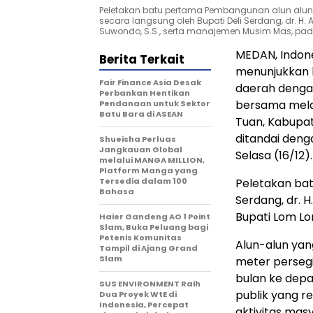
Peletakan batu pertama Pembangunan alun alun d
secara langsung oleh Bupati Deli Serdang, dr. H.
Suwondo, S.S., serta manajemen Musim Mas, pad
MEDAN, Indon
Berita Terkait
menunjukkan
Fair Finance Asia Desak
daerah dengan
Perbankan Hentikan
bersama mela
Pendanaan untuk Sektor
Batu Bara di ASEAN
Tuan, Kabupat
ditandai deng
Shueisha Perluas
Jangkauan Global
Selasa (16/12).
melalui MANGA MILLION,
Platform Manga yang
Tersedia dalam 100
Peletakan bat
Bahasa
Serdang, dr. H
Bupati Lom L
Haier Gandeng AO 1 Point
Slam, Buka Peluang bagi
Petenis Komunitas
Alun-alun yan
Tampil di Ajang Grand
Slam
meter perseg
bulan ke depa
SUS ENVIRONMENT Raih
publik yang re
Dua Proyek WtE di
Indonesia, Percepat
aktivitas mas