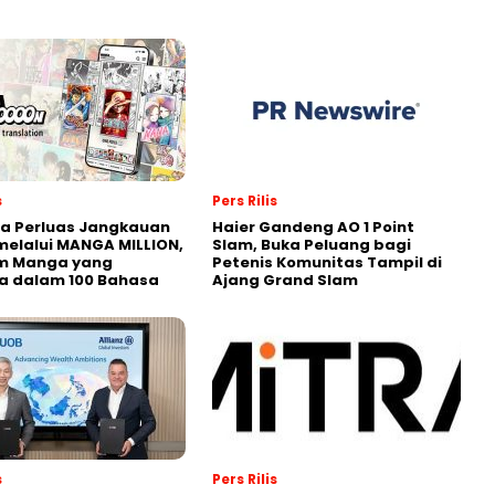
s
Pers Rilis
a Perluas Jangkauan
Haier Gandeng AO 1 Point
melalui MANGA MILLION,
Slam, Buka Peluang bagi
rm Manga yang
Petenis Komunitas Tampil di
a dalam 100 Bahasa
Ajang Grand Slam
s
Pers Rilis