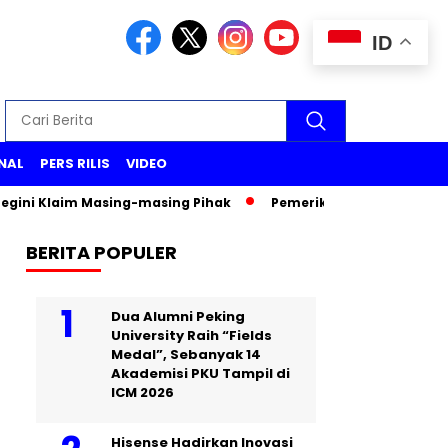
ID
NAL
PERS RILIS
VIDEO
Klaim Masing-masing Pihak
Pemeriksaan Wakil Menteri PU Di
BERITA POPULER
Dua Alumni Peking
University Raih “Fields
Medal”, Sebanyak 14
Akademisi PKU Tampil di
ICM 2026
Hisense Hadirkan Inovasi