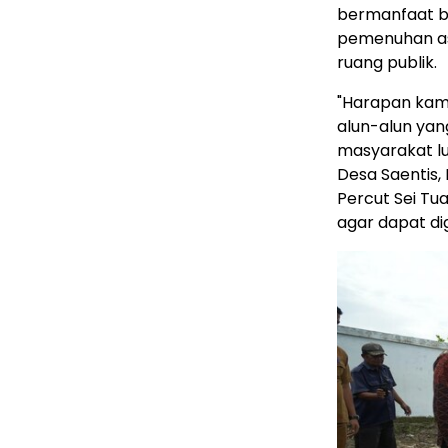
bermanfaat ba
pemenuhan aspe
ruang publik.
"Harapan kami
alun-alun yan
masyarakat lu
Desa Saentis
Percut Sei Tu
agar dapat di