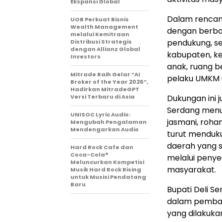
Ekspansi Global
Dalam rencana
UOB Perkuat Bisnis
Wealth Management
dengan berbag
melalui Kemitraan
pendukung, se
Distribusi Strategis
dengan Allianz Global
kabupaten, ke
Investors
anak, ruang b
Mitrade Raih Gelar “AI
pelaku UMKM u
Broker of the Year 2026”,
Hadirkan MitradeGPT
Versi Terbaru di Asia
Dukungan ini j
Serdang menu
UNISOC Lyric Audio:
jasmani, rohan
Mengubah Pengalaman
Mendengarkan Audio
turut menduku
daerah yang se
Hard Rock Cafe dan
Coca-Cola®
melalui penye
Meluncurkan Kompetisi
masyarakat.
Musik Hard Rock Rising
untuk Musisi Pendatang
Baru
Bupati Deli S
dalam pemban
yang dilakuka