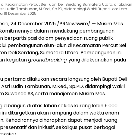
i Kecamatan Percut Sei Tuan, Deli Serdang Sumatera Utara, dilakukan
 Asri Ludin Tambunan, M.Ked., Sp.PD, didampingi Wakil Bupati Lom Lom
a 16 Desember 2025.
esia
, 24 Desember 2025 /PRNewswire/ — Musim Mas
 komitmennya dalam mendukung pembangunan
 berpartisipasi dalam penyediaan ruang publik
lui pembangunan alun-alun di Kecamatan Percut Sei
en Deli Serdang, Sumatera Utara. Pembangunan ini
an kegiatan
groundbreaking
yang dilaksanakan pada
u pertama dilakukan secara langsung oleh Bupati Deli
.
Asri Ludin Tambunan
, M.Ked., Sp.PD, didampingi Wakil
om Suwondo SS, serta manajemen Musim Mas.
g dibangun di atas lahan seluas kurang lebih 5.000
i ini ditargetkan akan rampung dalam waktu enam
n. Kehadirannya diharapkan dapat menjadi ruang
presentatif dan inklusif, sekaligus pusat berbagai
yarakat.