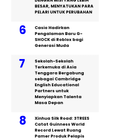
DENGAN MISI YANG LEBIH
BESAR, MENYATUKAN PARA
PELARI UNTUK PERUBAHAN
Casio Hadirkan
Pengalaman Baru G-
SHOCK di Roblox bagi
Generasi Muda
Sekolah-Sekolah
Terkemuka di Asia
Tenggara Bergabung
sebagai Cambridge
English Educational
Partners untuk
Menyiapkan Talenta
Masa Depan
Xinhua Silk Road: 3TREES
Catat Guinness World
Record Lewat Ruang
Pamer Produk Pelapis