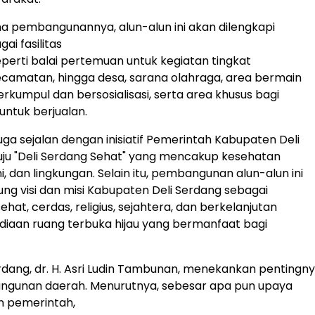
 pembangunannya, alun-alun ini akan dilengkapi
ai fasilitas
perti balai pertemuan untuk kegiatan tingkat
camatan, hingga desa, sarana olahraga, area bermain
erkumpul dan bersosialisasi, serta area khusus bagi
ntuk berjualan.
uga sejalan dengan inisiatif Pemerintah Kabupaten Deli
ju "Deli Serdang Sehat" yang mencakup kesehatan
i, dan lingkungan. Selain itu, pembangunan alun-alun ini
ng visi dan misi Kabupaten Deli Serdang sebagai
hat, cerdas, religius, sejahtera, dan berkelanjutan
diaan ruang terbuka hijau yang bermanfaat bagi
erdang, dr. H. Asri Ludin Tambunan, menekankan pentingnya
gunan daerah. Menurutnya, sebesar apa pun upaya
n pemerintah,