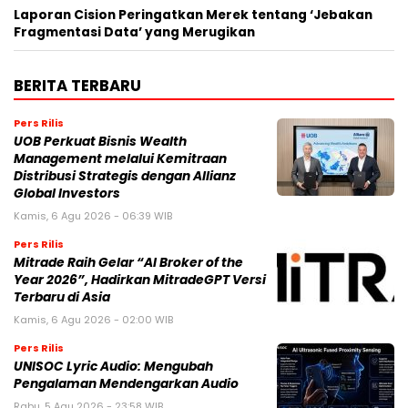
Laporan Cision Peringatkan Merek tentang ‘Jebakan
Fragmentasi Data’ yang Merugikan
BERITA TERBARU
Pers Rilis
UOB Perkuat Bisnis Wealth
Management melalui Kemitraan
Distribusi Strategis dengan Allianz
Global Investors
Kamis, 6 Agu 2026 - 06:39 WIB
Pers Rilis
Mitrade Raih Gelar “AI Broker of the
Year 2026”, Hadirkan MitradeGPT Versi
Terbaru di Asia
Kamis, 6 Agu 2026 - 02:00 WIB
Pers Rilis
UNISOC Lyric Audio: Mengubah
Pengalaman Mendengarkan Audio
Rabu, 5 Agu 2026 - 23:58 WIB