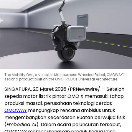
The Mobility One, a versatile Multipurpose Wheeled Robot, OMOWAY's
second product built on the OMO-ROBOT Universal Architecture.
SINGAPURA, 20 Maret 2026 /PRNewswire/ — Setelah
sepeda motor listrik pintar OMO X memasuki tahap
produksi massal, perusahaan teknologi cerdas
OMOWAY
mengungkap rencana ambisius untuk
mengembangkan
Kecerdasan Buatan
berwujud fisik
(
Embodied AI
). Dalam acara peluncuran tersebut,
OMOWAY memperkenalkan produk kedua yang