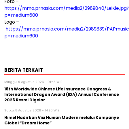
Foto –
https://mma.prnasia.com/media2/2989840/LeiKie.jpg
p=medium600
Logo –
https://mma.prnasia.com/media2/2989839/PAPmusic
p=medium600
BERITA TERKAIT
Minggu, 9 Agustus 2026 - 01:45 WIB
16th Worldwide Chinese Life Insurance Congress &
International Dragon Award (IDA) Annual Conference
2026 Resmi Digelar
Sabtu, 8 Agustus 2026 - 14:26 WIB
Himel Hadirkan Visi Hunian Modern melalui Kampanye
Global “Dream Home”