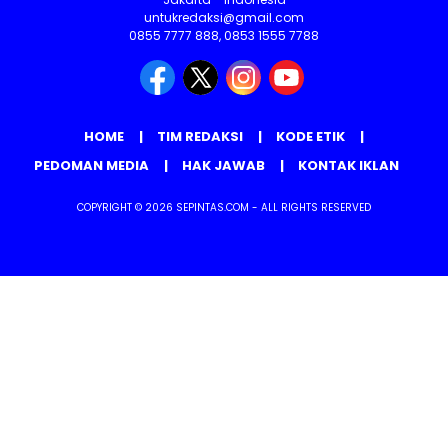
untukredaksi@gmail.com
0855 7777 888, 0853 1555 7788
HOME
TIM REDAKSI
KODE ETIK
PEDOMAN MEDIA
HAK JAWAB
KONTAK IKLAN
COPYRIGHT © 2026 SEPINTAS.COM - ALL RIGHTS RESERVED