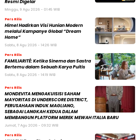
Resmi Digelar
Minggu, 9 Agu 2026 - 01:45 WIB
Pers Rilis
Himel Hadirkan Visi Hunian Modern
melalui Kampanye Global “Dream
Home”
Sabtu, 8 Agu 2026 - 14:26 WIB
Pers Rilis
FAMILIARITÉ: Ketika Sinema dan Sastra
Bertemu dalam Sebuah Karya Puitis
Sabtu, 8 Agu 2026 - 14:19 WIB
Pers Rilis
MONDEVITA MENGAKUISISI SAHAM
MAYORITAS DI UNDERSCORE DISTRICT,
PERUSAHAAN INDUK MAGLIANO,
SEBAGAI LANGKAH KEDUA DALAM
MEMBANGUN PLATFORM MEREK MEWAH ITALIA BARU
Jumat, 7 Agu 2026 - 09:32 WIB
Pers Rilis