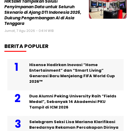
HIKSEMI Tampilkan Solusi
Penyimpanan Data untuk Seluruh
Skenario di Ajang DTI Indonesia 2026,
Dukung Pengembangan AI di Asia
Tenggara
Jumat, 7 Agu 2026 - 04:14 WIB
BERITA POPULER
Hisense Hadirkan Inovasi “Home
Entertainment” dan “Smart Living”
Generasi Baru Menjelang FIFA World Cup
2026™
Dua Alumni Peking University Raih “Fields
Medal”, Sebanyak 14 Akademisi PKU
Tampil di ICM 2026
Selebgram Seksi Lisa Mariana Klarifikasi
Beredarnya Rekaman Percakapan Dirinya