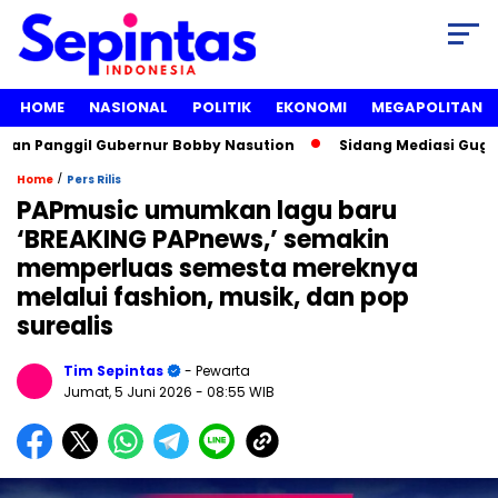
HOME
NASIONAL
POLITIK
EKONOMI
MEGAPOLITAN
Panggil Gubernur Bobby Nasution
Sidang Mediasi Gugatan Li
/
Home
Pers Rilis
PAPmusic umumkan lagu baru
‘BREAKING PAPnews,’ semakin
memperluas semesta mereknya
melalui fashion, musik, dan pop
surealis
Tim Sepintas
- Pewarta
Jumat, 5 Juni 2026
- 08:55 WIB