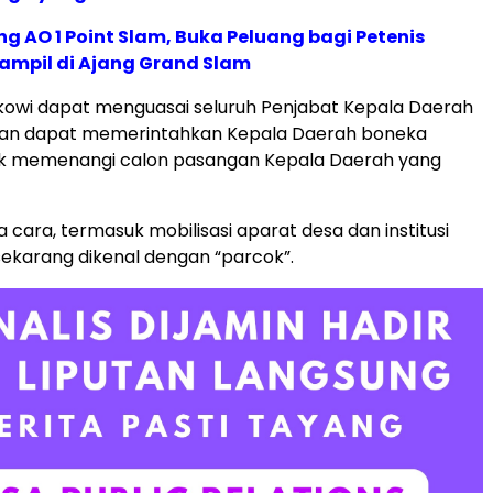
g AO 1 Point Slam, Buka Peluang bagi Petenis
ampil di Ajang Grand Slam
okowi dapat menguasai seluruh Penjabat Kepala Daerah
, dan dapat memerintahkan Kepala Daerah boneka
uk memenangi calon pasangan Kepala Daerah yang
 cara, termasuk mobilisasi aparat desa dan institusi
ekarang dikenal dengan “parcok”.