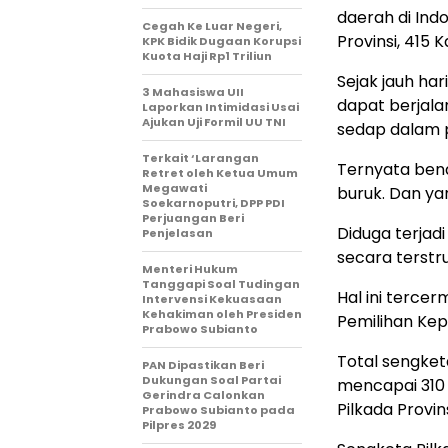
daerah di Indo
Cegah Ke Luar Negeri,
Provinsi, 415 
KPK Bidik Dugaan Korupsi
Kuota Haji Rp1 Triliun
Sejak jauh ha
3 Mahasiswa UII
dapat berjala
Laporkan Intimidasi Usai
Ajukan Uji Formil UU TNI
sedap dalam p
Terkait ‘Larangan
Ternyata bena
Retret oleh Ketua Umum
Megawati
buruk. Dan ya
Soekarnoputri, DPP PDI
Perjuangan Beri
Diduga terja
Penjelasan
secara terstru
Menteri Hukum
Tanggapi Soal Tudingan
Hal ini tercer
Intervensi Kekuasaan
Kehakiman oleh Presiden
Pemilihan Kep
Prabowo Subianto
Total sengket
PAN Dipastikan Beri
Dukungan Soal Partai
mencapai 310 
Gerindra Calonkan
Pilkada Provin
Prabowo Subianto pada
Pilpres 2029