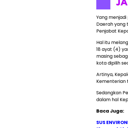
Yang menjadi
Daerah yang 
Penjabat Kepa
Hal itu melan
18 ayat (4) y
masing sebaga
kota dipilih s
Artinya, Kepa
Kementerian te
Sedangkan Pe
dalam hal Ke
Baca Juga:
SUS ENVIRONM