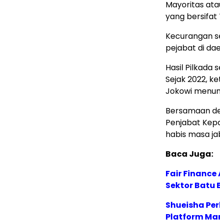
Mayoritas ata
yang bersifat 
Kecurangan se
pejabat di da
Hasil Pilkada 
Sejak 2022, k
Jokowi menun
Bersamaan den
Penjabat Kep
habis masa ja
Baca Juga:
Fair Financ
Sektor Batu 
Shueisha Pe
Platform Ma