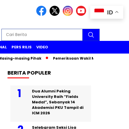
ID
NAL
PERS RILIS
VIDEO
masing Pihak
Pemeriksaan Wakil Menteri PU Diana Kusumast
BERITA POPULER
Dua Alumni Peking
University Raih “Fields
Medal”, Sebanyak 14
Akademisi PKU Tampil di
ICM 2026
Selebgram Seksi Lisa