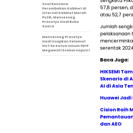
Sengketa Pil
Soal Rencana
57,8 persen, 
Perombakan Kabinet di
Internal Kabinet Merah
atau 52,7 per
Putih, Mensesneg
Prasetyo Hadi Buka
Jumlah sengk
Suara
pelaksanaan 
Mensesneg Prasetyo
mencerminkan
Hadi Ucapkan Selamat
HUT ke Ketua Umum PDIP
serentak 2024 
Megawati Soekarnoputri
Baca Juga:
HIKSEMI Tam
Skenario di
AI di Asia T
Huawei Jadi
Cision Raih
Pemantauan d
dan AEO