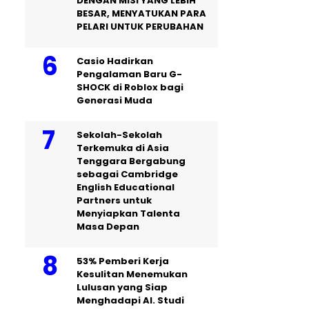
DENGAN MISI YANG LEBIH
BESAR, MENYATUKAN PARA
PELARI UNTUK PERUBAHAN
Casio Hadirkan
Pengalaman Baru G-
SHOCK di Roblox bagi
Generasi Muda
Sekolah-Sekolah
Terkemuka di Asia
Tenggara Bergabung
sebagai Cambridge
English Educational
Partners untuk
Menyiapkan Talenta
Masa Depan
53% Pemberi Kerja
Kesulitan Menemukan
Lulusan yang Siap
Menghadapi AI. Studi