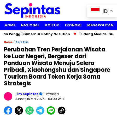
ID
HOME
NASIONAL
POLITIK
EKONOMI
MEGAPOLITAN
 Panggil Gubernur Bobby Nasution
Sidang Mediasi Gugatan L
/
Home
Pers Rilis
Perubahan Tren Perjalanan Wisata
ke Luar Negeri, Bergeser dari
Panduan Wisata Menuju Selera
Pribadi, Xiaohongshu dan Singapore
Tourism Board Teken Kerja Sama
Strategis
Tim Sepintas
- Pewarta
Jumat, 15 Mei 2026
- 03:00 WIB