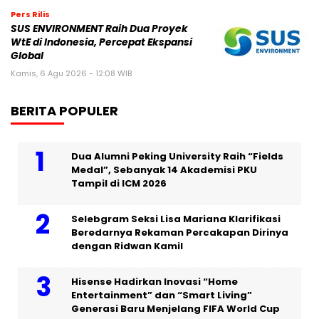
Pers Rilis
SUS ENVIRONMENT Raih Dua Proyek
WtE di Indonesia, Percepat Ekspansi
Global
Kamis, 6 Agu 2026 - 12:08 WIB
BERITA POPULER
Dua Alumni Peking University Raih “Fields
Medal”, Sebanyak 14 Akademisi PKU
Tampil di ICM 2026
Selebgram Seksi Lisa Mariana Klarifikasi
Beredarnya Rekaman Percakapan Dirinya
dengan Ridwan Kamil
Hisense Hadirkan Inovasi “Home
Entertainment” dan “Smart Living”
Generasi Baru Menjelang FIFA World Cup