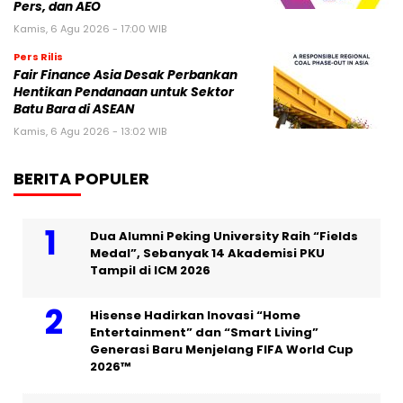
Pers, dan AEO
Kamis, 6 Agu 2026 - 17:00 WIB
Pers Rilis
Fair Finance Asia Desak Perbankan
Hentikan Pendanaan untuk Sektor
Batu Bara di ASEAN
Kamis, 6 Agu 2026 - 13:02 WIB
BERITA POPULER
Dua Alumni Peking University Raih “Fields
Medal”, Sebanyak 14 Akademisi PKU
Tampil di ICM 2026
Hisense Hadirkan Inovasi “Home
Entertainment” dan “Smart Living”
Generasi Baru Menjelang FIFA World Cup
2026™