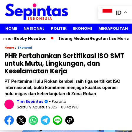
ID
HOME
NASIONAL
POLITIK
EKONOMI
MEGAPOLITAN
r Bobby Nasution
Sidang Mediasi Gugatan Lisa Mariana vs R
/
Home
Ekonomi
PHR Pertahankan Sertifikasi ISO SMT
untuk Mutu, Lingkungan, dan
Keselamatan Kerja
PT Pertamina Hulu Rokan kembali raih tiga sertifikat ISO
internasional, bukti komitmen menjaga kualitas operasi
hulu migas dan keberlanjutan di Zona Rokan
Tim Sepintas
- Pewarta
Sabtu, 9 Agustus 2025
- 08:42 WIB