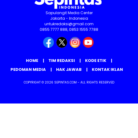
Sapulangit Media Center
Jakarta - Indonesia
untukredaksi@gmail.com
0855 7777 888, 0853 1555 7788
HOME
TIM REDAKSI
KODE ETIK
PEDOMAN MEDIA
HAK JAWAB
KONTAK IKLAN
COPYRIGHT © 2026 SEPINTAS.COM - ALL RIGHTS RESERVED