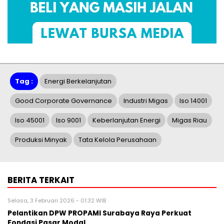
Tag :
Energi Berkelanjutan
Good Corporate Governance
Industri Migas
Iso 14001
Iso 45001
Iso 9001
Keberlanjutan Energi
Migas Riau
Produksi Minyak
Tata Kelola Perusahaan
BERITA TERKAIT
Selasa, 3 Februari 2026 - 01:32 WIB
Pelantikan DPW PROPAMI Surabaya Raya Perkuat
Fondasi Pasar Modal