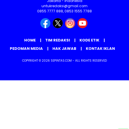
Jakarta - Indonesia
untukredaksi@gmail.com
0855 7777 888, 0853 1555 7788
HOME
TIM REDAKSI
KODE ETIK
PEDOMAN MEDIA
HAK JAWAB
KONTAK IKLAN
COPYRIGHT © 2026 SEPINTAS.COM - ALL RIGHTS RESERVED