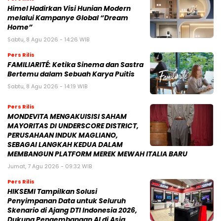
Himel Hadirkan Visi Hunian Modern
melalui Kampanye Global “Dream
Home”
Sabtu, 8 Agu 2026 - 14:26 WIB
Pers Rilis
FAMILIARITÉ: Ketika Sinema dan Sastra
Bertemu dalam Sebuah Karya Puitis
Sabtu, 8 Agu 2026 - 14:19 WIB
Pers Rilis
MONDEVITA MENGAKUISISI SAHAM
MAYORITAS DI UNDERSCORE DISTRICT,
PERUSAHAAN INDUK MAGLIANO,
SEBAGAI LANGKAH KEDUA DALAM
MEMBANGUN PLATFORM MEREK MEWAH ITALIA BARU
Jumat, 7 Agu 2026 - 09:32 WIB
Pers Rilis
HIKSEMI Tampilkan Solusi
Penyimpanan Data untuk Seluruh
Skenario di Ajang DTI Indonesia 2026,
Dukung Pengembangan AI di Asia