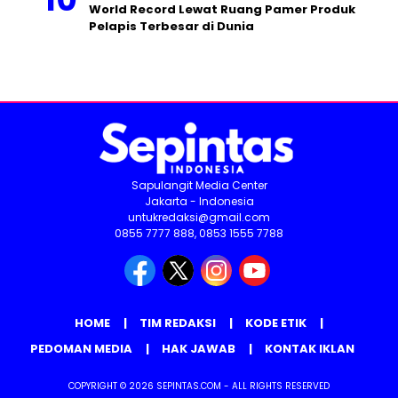
World Record Lewat Ruang Pamer Produk
Pelapis Terbesar di Dunia
Sapulangit Media Center
Jakarta - Indonesia
untukredaksi@gmail.com
0855 7777 888, 0853 1555 7788
HOME
TIM REDAKSI
KODE ETIK
PEDOMAN MEDIA
HAK JAWAB
KONTAK IKLAN
COPYRIGHT © 2026 SEPINTAS.COM - ALL RIGHTS RESERVED