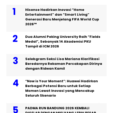
Hisense Hadirkan Inovasi “Home
Entertainment” dan “Smart Living”
Generasi Baru Menjelang FIFA World Cup
2026™
Dua Alumni Peking University Raih “Fields
Medal”, Sebanyak 14 Akademisi PKU
Tampil di ICM 2026
Selebgram Seksi Lisa Mariana Klarifikasi
Beredarnya Rekaman Percakapan Dirinya
dengan Ridwan Kamil
“Now is Your Moment”: Huawei Hadirkan
Berbagai Potensi Baru untuk Setiap
Momen Lewat Inovasi yang Mencakup
Seluruh Skenario
PADMA RUN BANDUNG 2026 KEMBALI
DIGELAR DENGAN MISI YANG LEBIH BESAR,