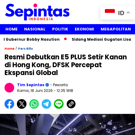
ID
HOME
NASIONAL
POLITIK
EKONOMI
MEGAPOLITAN
ubernur Bobby Nasution
Sidang Mediasi Gugatan Lisa Marian
/
Home
Pers Rilis
Resmi Debutkan E5 PLUS Setir Kanan
di Hong Kong, DFSK Percepat
Ekspansi Global
Tim Sepintas
- Pewarta
Kamis, 18 Juni 2026
- 12:35 WIB