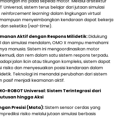
imbangan inti pada sepeda motor. Melalui arsitektur
iversal, sistem terus belajar dari jutaan simulasi
n
reinforcement learning
dalam lingkungan virtual
emampuan menyeimbangkan kendaraan dapat bekerja
 dan seketika (
real-time
).
manan Aktif dengan Respons Milidetik:
Didukung
ual dan simulasi mendalam, OMO X mampu memahami
aknya manusia. Sistem ini mengoordinasikan motor
kemudi, dan rem dalam satu sistem respons terpadu.
dapi jalan licin atau tikungan kompleks, sistem dapat
 risiko dan menyesuaikan posisi kendaraan dalam
idetik. Teknologi ini menandai perubahan dari sistem
n pasif menjadi keamanan aktif.
MO-ROBOT Universal: Sistem Terintegrasi dari
putusan hingga Aksi
ngan Presisi (Mata):
Sistem sensor cerdas yang
ediksi risiko melalui jutaan simulasi berbasis