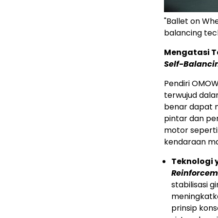
"Ballet on Wh
balancing te
Mengatasi T
Self-Balanci
Pendiri OMOW
terwujud dalam
benar dapat 
pintar dan pe
motor seperti
kendaraan ma
Teknologi 
Reinforcem
stabilisasi 
meningkatka
prinsip kon