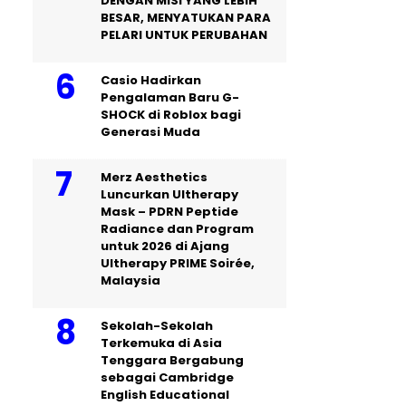
DENGAN MISI YANG LEBIH
BESAR, MENYATUKAN PARA
PELARI UNTUK PERUBAHAN
Casio Hadirkan
Pengalaman Baru G-
SHOCK di Roblox bagi
Generasi Muda
Merz Aesthetics
Luncurkan Ultherapy
Mask – PDRN Peptide
Radiance dan Program
untuk 2026 di Ajang
Ultherapy PRIME Soirée,
Malaysia
Sekolah-Sekolah
Terkemuka di Asia
Tenggara Bergabung
sebagai Cambridge
English Educational