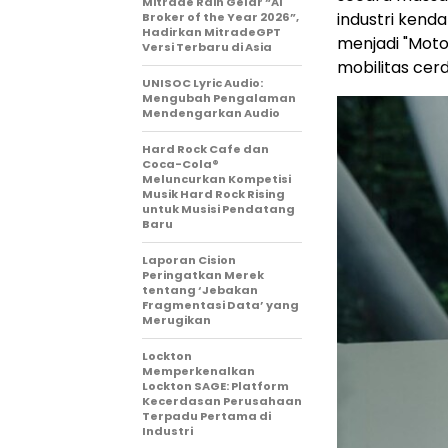
Mitrade Raih Gelar “AI
industri kend
Broker of the Year 2026”,
Hadirkan MitradeGPT
menjadi "Mot
Versi Terbaru di Asia
mobilitas cerd
UNISOC Lyric Audio:
Mengubah Pengalaman
Mendengarkan Audio
Hard Rock Cafe dan
Coca-Cola®
Meluncurkan Kompetisi
Musik Hard Rock Rising
untuk Musisi Pendatang
Baru
Laporan Cision
Peringatkan Merek
tentang ‘Jebakan
Fragmentasi Data’ yang
Merugikan
Lockton
Memperkenalkan
Lockton SAGE: Platform
Kecerdasan Perusahaan
Terpadu Pertama di
Industri