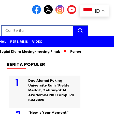
ID
NAL
PERS RILIS
VIDEO
laim Masing-masing Pihak
Pemeriksaan Wakil Menteri PU Dia
BERITA POPULER
Dua Alumni Peking
University Raih “Fields
Medal”, Sebanyak 14
Akademisi PKU Tampil di
ICM 2026
“Now is Your Moment”: