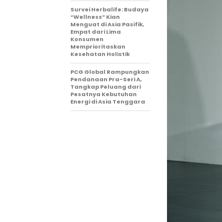
Survei Herbalife: Budaya
“Wellness” Kian
Menguat di Asia Pasifik,
Empat dari Lima
Konsumen
Memprioritaskan
Kesehatan Holistik
PCG Global Rampungkan
Pendanaan Pra-Seri A,
Tangkap Peluang dari
Pesatnya Kebutuhan
Energi di Asia Tenggara