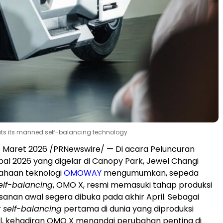
uts its manned self-balancing technology
 Maret 2026 /PRNewswire/ — Di acara Peluncuran
bal 2026 yang digelar di Canopy Park, Jewel Changi
sahaan teknologi
OMOWAY
mengumumkan, sepeda
elf-balancing
, OMO X, resmi memasuki tahap produksi
anan awal segera dibuka pada akhir April. Sebagai
r
self-balancing
pertama di dunia yang diproduksi
l, kehadiran OMO X menandai perubahan penting di