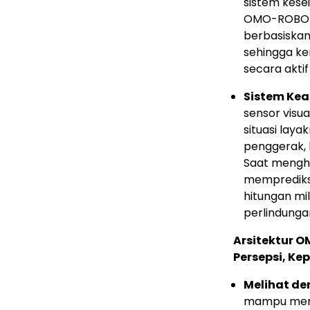
sistem kese
OMO-ROBOT Un
berbasiska
sehingga k
secara aktif
Sistem Kea
sensor vis
situasi lay
penggerak, 
Saat mengha
memprediksi
hitungan mil
perlindunga
Arsitektur O
Persepsi, Ke
Melihat de
mampu mempr