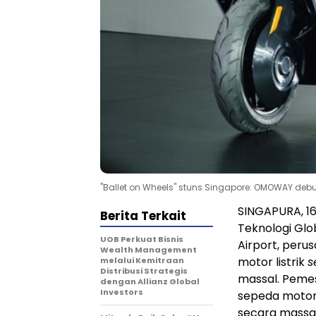
"Ballet on Wheels" stuns Singapore: OMOWAY deb
SINGAPURA, 16
Berita Terkait
Teknologi Glo
UOB Perkuat Bisnis
Airport, peru
Wealth Management
motor listrik
s
melalui Kemitraan
Distribusi Strategis
massal. Pemes
dengan Allianz Global
Investors
sepeda moto
secara massa