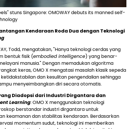
eels" stuns Singapore: OMOWAY debuts its manned self-
chnology
antangan Kendaraan Roda Dua dengan Teknologi
ng
AY, Todd, mengatakan, "Hanya teknologi cerdas yang
 bentuk fisik (
embodied intelligence
) yang benar-
melayani manusia." Dengan memadukan algoritma
rangkat keras, OMO X mengatasi masalah klasik sepeda
 ketidakstabilan dan kesulitan pengendalian sehingga
mpu menyeimbangkan diri secara otomatis.
yang Diadopsi dari Industri Dirgantara dan
ent Learning
: OMO X menggunakan teknologi
giroskop berstandar industri dirgantara untuk
n keamanan dan stabilitas kendaraan. Berdasarkan
servasi momentum sudut, teknologi ini memberikan