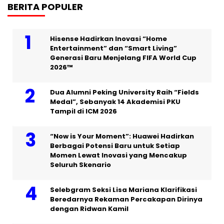
BERITA POPULER
Hisense Hadirkan Inovasi “Home
Entertainment” dan “Smart Living”
Generasi Baru Menjelang FIFA World Cup
2026™
Dua Alumni Peking University Raih “Fields
Medal”, Sebanyak 14 Akademisi PKU
Tampil di ICM 2026
“Now is Your Moment”: Huawei Hadirkan
Berbagai Potensi Baru untuk Setiap
Momen Lewat Inovasi yang Mencakup
Seluruh Skenario
Selebgram Seksi Lisa Mariana Klarifikasi
Beredarnya Rekaman Percakapan Dirinya
dengan Ridwan Kamil