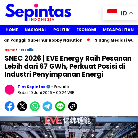
ID
HOME
NASIONAL
POLITIK
EKONOMI
MEGAPOLITAN
n Panggil Gubernur Bobby Nasution
Sidang Mediasi Gugatan 
/
Home
Pers Rilis
SNEC 2026 | EVE Energy Raih Pesanan
Lebih dari 67 GWh, Perkuat Posisi di
Industri Penyimpanan Energi
Tim Sepintas
- Pewarta
Rabu, 10 Juni 2026
- 00:24 WIB