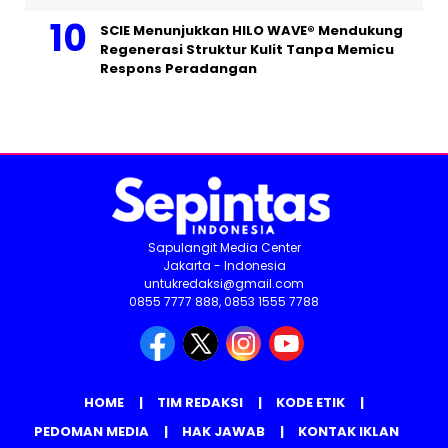
SCIE Menunjukkan HILO WAVE® Mendukung
Regenerasi Struktur Kulit Tanpa Memicu
Respons Peradangan
Sapulangit Media Center
Jakarta - Indonesia
untukredaksi@gmail.com
0855 7777 888, 0853 1555 7788
HOME
TIM REDAKSI
KODE ETIK
PEDOMAN MEDIA
HAK JAWAB
KONTAK IKLAN