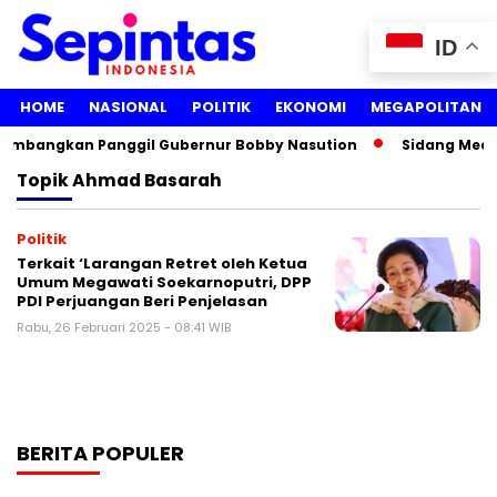
ID
HOME
NASIONAL
POLITIK
EKONOMI
MEGAPOLITAN
rtimbangkan Panggil Gubernur Bobby Nasution
Sidang Media
Topik
Ahmad Basarah
Politik
Terkait ‘Larangan Retret oleh Ketua
Umum Megawati Soekarnoputri, DPP
PDI Perjuangan Beri Penjelasan
Rabu, 26 Februari 2025 - 08:41 WIB
BERITA POPULER