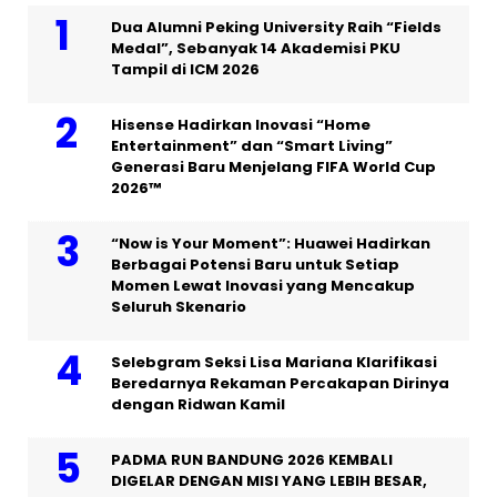
Dua Alumni Peking University Raih “Fields
Medal”, Sebanyak 14 Akademisi PKU
Tampil di ICM 2026
Hisense Hadirkan Inovasi “Home
Entertainment” dan “Smart Living”
Generasi Baru Menjelang FIFA World Cup
2026™
“Now is Your Moment”: Huawei Hadirkan
Berbagai Potensi Baru untuk Setiap
Momen Lewat Inovasi yang Mencakup
Seluruh Skenario
Selebgram Seksi Lisa Mariana Klarifikasi
Beredarnya Rekaman Percakapan Dirinya
dengan Ridwan Kamil
PADMA RUN BANDUNG 2026 KEMBALI
DIGELAR DENGAN MISI YANG LEBIH BESAR,