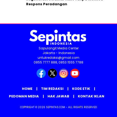
Respons Peradangan
Sapulangit Media Center
Jakarta - Indonesia
untukredaksi@gmail.com
0855 7777 888, 0853 1555 7788
HOME
TIM REDAKSI
KODE ETIK
PEDOMAN MEDIA
HAK JAWAB
KONTAK IKLAN
COPYRIGHT © 2026 SEPINTAS.COM - ALL RIGHTS RESERVED