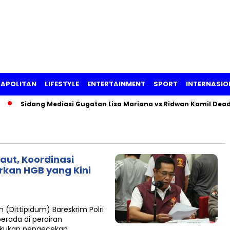
APOLITAN
LIFESTYLE
ENTERTAINMENT
SPORT
INTERNASIO
Sidang Mediasi Gugatan Lisa Mariana vs Ridwan Kamil Deadlo
Laut, Koordinasi
rkan HGB yang Kini
(Dittipidum) Bareskrim Polri
berada di perairan
akukan pengecekan…