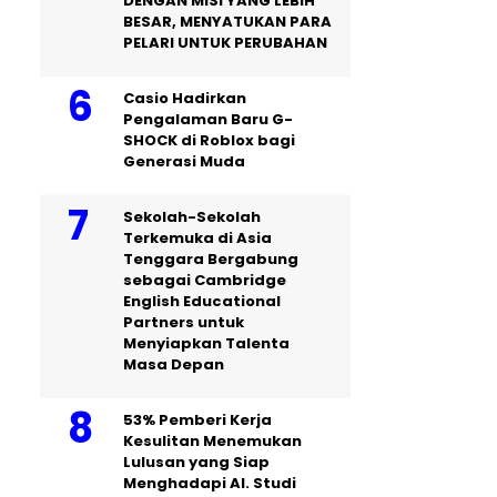
DENGAN MISI YANG LEBIH
BESAR, MENYATUKAN PARA
PELARI UNTUK PERUBAHAN
Casio Hadirkan
Pengalaman Baru G-
SHOCK di Roblox bagi
Generasi Muda
Sekolah-Sekolah
Terkemuka di Asia
Tenggara Bergabung
sebagai Cambridge
English Educational
Partners untuk
Menyiapkan Talenta
Masa Depan
53% Pemberi Kerja
Kesulitan Menemukan
Lulusan yang Siap
Menghadapi AI. Studi