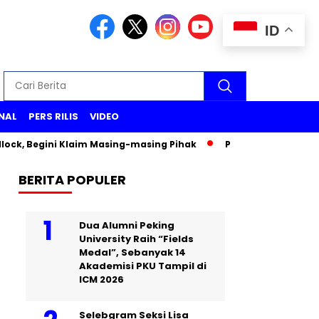
ID
NAL
PERS RILIS
VIDEO
ck, Begini Klaim Masing-masing Pihak
Pemeriksaan Wakil Me
BERITA POPULER
Dua Alumni Peking
University Raih “Fields
Medal”, Sebanyak 14
Akademisi PKU Tampil di
ICM 2026
Selebgram Seksi Lisa