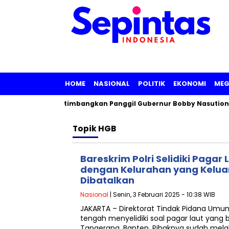
HOME
NASIONAL
POLITIK
EKONOMI
MEG
r Sumut, KPK Pertimbangkan Panggil Gubernur Bobby Nasution
Topik
HGB
Bareskrim Polri Selidiki Pagar 
dengan Kelurahan yang Kelua
Dibatalkan
Nasional
| Senin, 3 Februari 2025 - 10:38 WIB
JAKARTA – Direktorat Tindak Pidana Umum 
tengah menyelidiki soal pagar laut yang 
Tangerang, Banten. Pihaknya sudah mel