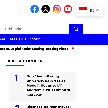
ID
NAL
PERS RILIS
VIDEO
ock, Begini Klaim Masing-masing Pihak
Pemeriksaan Wakil M
BERITA POPULER
Dua Alumni Peking
University Raih “Fields
Medal”, Sebanyak 14
Akademisi PKU Tampil di
ICM 2026
Hisense Hadirkan Inovasi