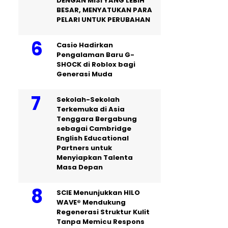
DENGAN MISI YANG LEBIH
BESAR, MENYATUKAN PARA
PELARI UNTUK PERUBAHAN
Casio Hadirkan
Pengalaman Baru G-
SHOCK di Roblox bagi
Generasi Muda
Sekolah-Sekolah
Terkemuka di Asia
Tenggara Bergabung
sebagai Cambridge
English Educational
Partners untuk
Menyiapkan Talenta
Masa Depan
SCIE Menunjukkan HILO
WAVE® Mendukung
Regenerasi Struktur Kulit
Tanpa Memicu Respons