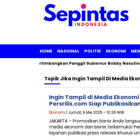
HOME
NASIONAL
POLITIK
EKONOMI
MEG
ur Sumut, KPK Pertimbangkan Panggil Gubernur Bobby Nasution
Topik
Jika Ingin Tampil Di Media Eko
Ingin Tampil di Media Ekonomi 
Persrilis.com Siap Publikasika
Ekonomi
| Jumat, 9 Mei 2025 - 10:26 WIB
JAKARTA – Promosikan bisnis Anda lang
media ekonomi dan bisnis terkemuka! Per
layanan publikasi press release khusus u