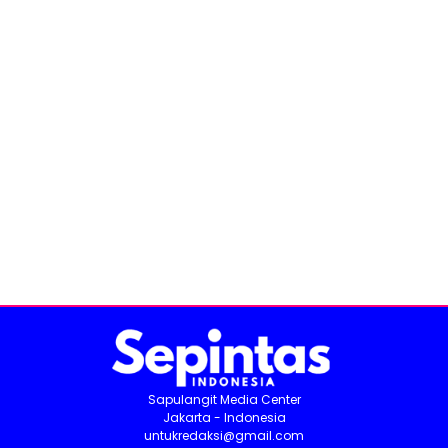
Sapulangit Media Center
Jakarta - Indonesia
untukredaksi@gmail.com