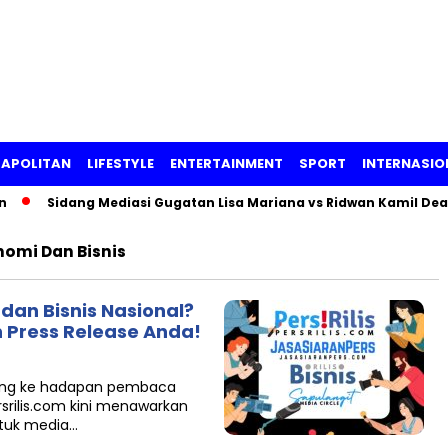
APOLITAN
LIFESTYLE
ENTERTAINMENT
SPORT
INTERNASIO
Sidang Mediasi Gugatan Lisa Mariana vs Ridwan Kamil Deadl
nomi Dan Bisnis
dan Bisnis Nasional?
n Press Release Anda!
sung ke hadapan pembaca
srilis.com kini menawarkan
ntuk media…