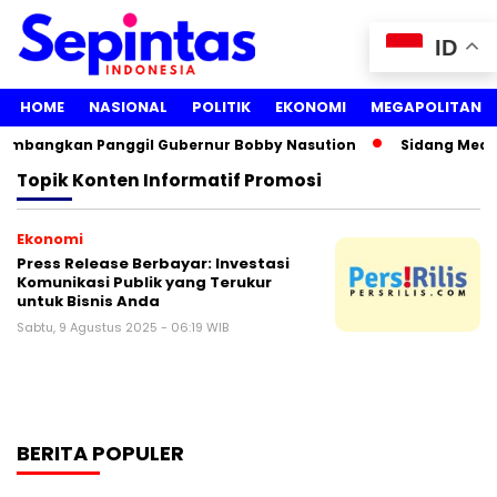
ID
HOME
NASIONAL
POLITIK
EKONOMI
MEGAPOLITAN
rtimbangkan Panggil Gubernur Bobby Nasution
Sidang Media
Topik
Konten Informatif Promosi
Ekonomi
Press Release Berbayar: Investasi
Komunikasi Publik yang Terukur
untuk Bisnis Anda
Sabtu, 9 Agustus 2025 - 06:19 WIB
BERITA POPULER