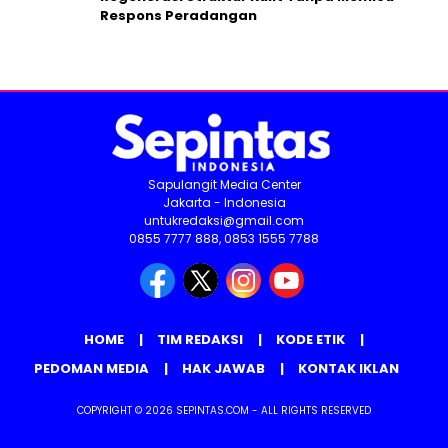
Respons Peradangan
Sapulangit Media Center
Jakarta - Indonesia
untukredaksi@gmail.com
0855 7777 888, 0853 1555 7788
HOME
TIM REDAKSI
KODE ETIK
PEDOMAN MEDIA
HAK JAWAB
KONTAK IKLAN
COPYRIGHT © 2026 SEPINTAS.COM - ALL RIGHTS RESERVED