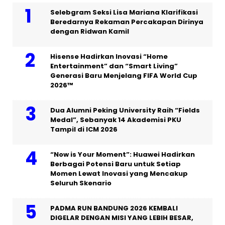
Selebgram Seksi Lisa Mariana Klarifikasi
Beredarnya Rekaman Percakapan Dirinya
dengan Ridwan Kamil
Hisense Hadirkan Inovasi “Home
Entertainment” dan “Smart Living”
Generasi Baru Menjelang FIFA World Cup
2026™
Dua Alumni Peking University Raih “Fields
Medal”, Sebanyak 14 Akademisi PKU
Tampil di ICM 2026
“Now is Your Moment”: Huawei Hadirkan
Berbagai Potensi Baru untuk Setiap
Momen Lewat Inovasi yang Mencakup
Seluruh Skenario
PADMA RUN BANDUNG 2026 KEMBALI
DIGELAR DENGAN MISI YANG LEBIH BESAR,