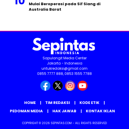
Mulai Beroperasi pada Sif Siang di
Australia Barat
Sapulangit Media Center
Jakarta - Indonesia
untukredaksi@gmail.com
0855 7777 888, 0853 1555 7788
HOME
TIM REDAKSI
KODE ETIK
PEDOMAN MEDIA
HAK JAWAB
KONTAK IKLAN
COPYRIGHT © 2026 SEPINTAS.COM - ALL RIGHTS RESERVED