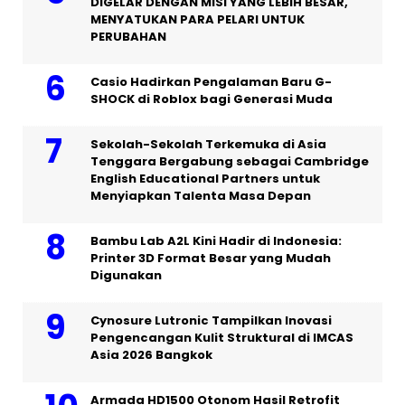
DIGELAR DENGAN MISI YANG LEBIH BESAR,
MENYATUKAN PARA PELARI UNTUK
PERUBAHAN
Casio Hadirkan Pengalaman Baru G-
SHOCK di Roblox bagi Generasi Muda
Sekolah-Sekolah Terkemuka di Asia
Tenggara Bergabung sebagai Cambridge
English Educational Partners untuk
Menyiapkan Talenta Masa Depan
Bambu Lab A2L Kini Hadir di Indonesia:
Printer 3D Format Besar yang Mudah
Digunakan
Cynosure Lutronic Tampilkan Inovasi
Pengencangan Kulit Struktural di IMCAS
Asia 2026 Bangkok
Armada HD1500 Otonom Hasil Retrofit