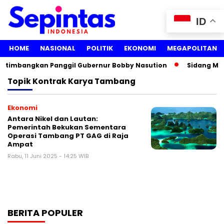
ID
HOME
NASIONAL
POLITIK
EKONOMI
MEGAPOLITAN
ertimbangkan Panggil Gubernur Bobby Nasution
Sidang Medi
Topik
Kontrak Karya Tambang
Ekonomi
Antara Nikel dan Lautan:
Pemerintah Bekukan Sementara
Operasi Tambang PT GAG di Raja
Ampat
Rabu, 11 Juni 2025 - 14:25 WIB
BERITA POPULER