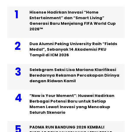
Hisense Hadirkan Inovasi “Home
Entertainment” dan “Smart Living”
Generasi Baru Menjelang FIFA World Cup
2026™
Dua Alumni Peking University Raih “Fields
Medal”, Sebanyak 14 Akademisi PKU
Tampil di ICM 2026
Selebgram Seksi Lisa Mariana Klarifikasi
Beredarnya Rekaman Percakapan Dirinya
dengan Ridwan Kamil
“Now is Your Moment”: Huawei Hadirkan
Berbagai Potensi Baru untuk Setiap
Momen Lewat Inovasi yang Mencakup
Seluruh Skenario
PADMA RUN BANDUNG 2026 KEMBALI