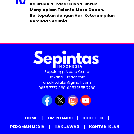
Kejuruan di Pasar Global untuk
Menyiapkan Talenta Masa Depan,
Bertepatan dengan Hari Keterampilan
Pemuda Sedunia
Sapulangit Media Center
Jakarta - Indonesia
untukredaksi@gmail.com
0855 7777 888, 0853 1555 7788
HOME
TIM REDAKSI
KODE ETIK
PEDOMAN MEDIA
HAK JAWAB
KONTAK IKLAN