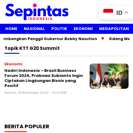
ID
HOME
NASIONAL
POLITIK
EKONOMI
MEGAPOLITAN
ertimbangkan Panggil Gubernur Bobby Nasution
Sidang Media
Topik
KTT G20 Summit
Ekonomi
Hadiri Indonesia – Brazil Business
Forum 2024, Prabowo Subianto Ingin
Ciptakan Lingkungan Bisnis yang
Positif
Selasa, 19 November 2024 - 11:04 WIB
BERITA POPULER