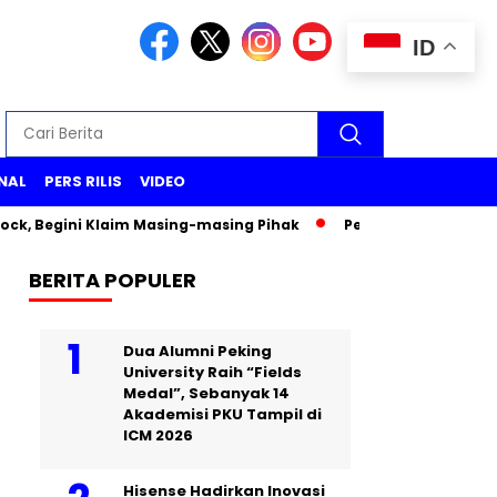
ID
NAL
PERS RILIS
VIDEO
k, Begini Klaim Masing-masing Pihak
Pemeriksaan Wakil Men
BERITA POPULER
Dua Alumni Peking
University Raih “Fields
Medal”, Sebanyak 14
Akademisi PKU Tampil di
ICM 2026
Hisense Hadirkan Inovasi