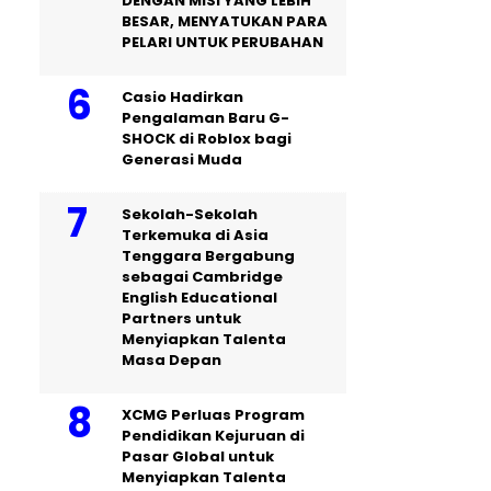
DENGAN MISI YANG LEBIH
BESAR, MENYATUKAN PARA
PELARI UNTUK PERUBAHAN
Casio Hadirkan
Pengalaman Baru G-
SHOCK di Roblox bagi
Generasi Muda
Sekolah-Sekolah
Terkemuka di Asia
Tenggara Bergabung
sebagai Cambridge
English Educational
Partners untuk
Menyiapkan Talenta
Masa Depan
XCMG Perluas Program
Pendidikan Kejuruan di
Pasar Global untuk
Menyiapkan Talenta