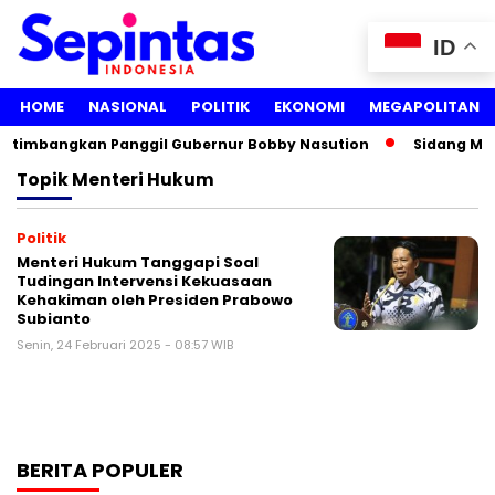
ID
HOME
NASIONAL
POLITIK
EKONOMI
MEGAPOLITAN
ertimbangkan Panggil Gubernur Bobby Nasution
Sidang Medi
Topik
Menteri Hukum
Politik
Menteri Hukum Tanggapi Soal
Tudingan Intervensi Kekuasaan
Kehakiman oleh Presiden Prabowo
Subianto
Senin, 24 Februari 2025 - 08:57 WIB
BERITA POPULER