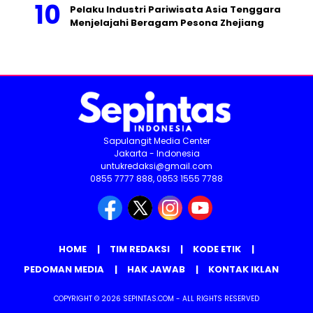
Pelaku Industri Pariwisata Asia Tenggara
Menjelajahi Beragam Pesona Zhejiang
Sapulangit Media Center
Jakarta - Indonesia
untukredaksi@gmail.com
0855 7777 888, 0853 1555 7788
HOME
TIM REDAKSI
KODE ETIK
PEDOMAN MEDIA
HAK JAWAB
KONTAK IKLAN
COPYRIGHT © 2026 SEPINTAS.COM - ALL RIGHTS RESERVED