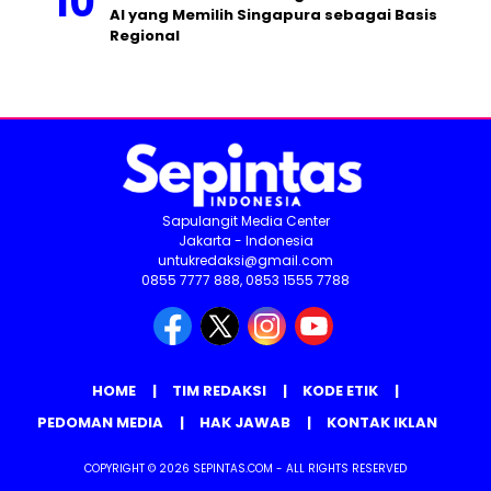
AI yang Memilih Singapura sebagai Basis
Regional
Sapulangit Media Center
Jakarta - Indonesia
untukredaksi@gmail.com
0855 7777 888, 0853 1555 7788
HOME
TIM REDAKSI
KODE ETIK
PEDOMAN MEDIA
HAK JAWAB
KONTAK IKLAN
COPYRIGHT © 2026 SEPINTAS.COM - ALL RIGHTS RESERVED