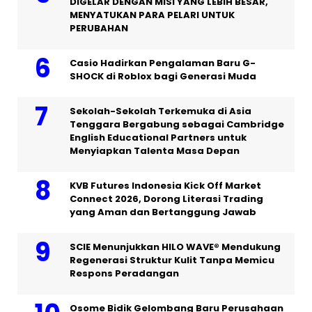
DIGELAR DENGAN MISI YANG LEBIH BESAR,
MENYATUKAN PARA PELARI UNTUK
PERUBAHAN
Casio Hadirkan Pengalaman Baru G-
SHOCK di Roblox bagi Generasi Muda
Sekolah-Sekolah Terkemuka di Asia
Tenggara Bergabung sebagai Cambridge
English Educational Partners untuk
Menyiapkan Talenta Masa Depan
KVB Futures Indonesia Kick Off Market
Connect 2026, Dorong Literasi Trading
yang Aman dan Bertanggung Jawab
SCIE Menunjukkan HILO WAVE® Mendukung
Regenerasi Struktur Kulit Tanpa Memicu
Respons Peradangan
Osome Bidik Gelombang Baru Perusahaan