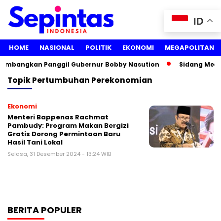
ID
HOME
NASIONAL
POLITIK
EKONOMI
MEGAPOLITAN
rtimbangkan Panggil Gubernur Bobby Nasution
Sidang Media
Topik
Pertumbuhan Perekonomian
Ekonomi
Menteri Bappenas Rachmat
Pambudy: Program Makan Bergizi
Gratis Dorong Permintaan Baru
Hasil Tani Lokal
Selasa, 31 Desember 2024 - 13:24 WIB
BERITA POPULER