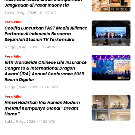
Jangkauan di Pasar Indonesia
Senin, 10 Agu 2026 - 04:22 WIB
Pers Rilis
Coolita Luncurkan FAST Media Alliance
Pertama di Indonesia Bersama
Sejumlah Stasiun TV Terkemuka
Minggu, 9 Agu 2026 - 23:49 WIB
Pers Rilis
16th Worldwide Chinese Life Insurance
Congress & International Dragon
Award (IDA) Annual Conference 2026
Resmi Digelar
Minggu, 9 Agu 2026 - 01:45 WIB
Pers Rilis
Himel Hadirkan Visi Hunian Modern
melalui Kampanye Global “Dream
Home”
Sabtu, 8 Agu 2026 - 14:26 WIB