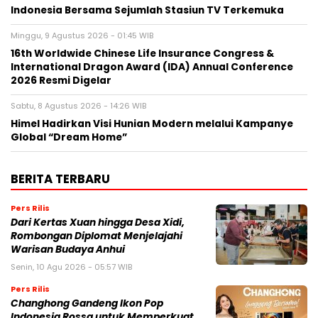
Indonesia Bersama Sejumlah Stasiun TV Terkemuka
Minggu, 9 Agustus 2026 - 01:45 WIB
16th Worldwide Chinese Life Insurance Congress &
International Dragon Award (IDA) Annual Conference
2026 Resmi Digelar
Sabtu, 8 Agustus 2026 - 14:26 WIB
Himel Hadirkan Visi Hunian Modern melalui Kampanye
Global “Dream Home”
BERITA TERBARU
Pers Rilis
Dari Kertas Xuan hingga Desa Xidi,
Rombongan Diplomat Menjelajahi
Warisan Budaya Anhui
Senin, 10 Agu 2026 - 05:57 WIB
Pers Rilis
Changhong Gandeng Ikon Pop
Indonesia Rossa untuk Memperkuat