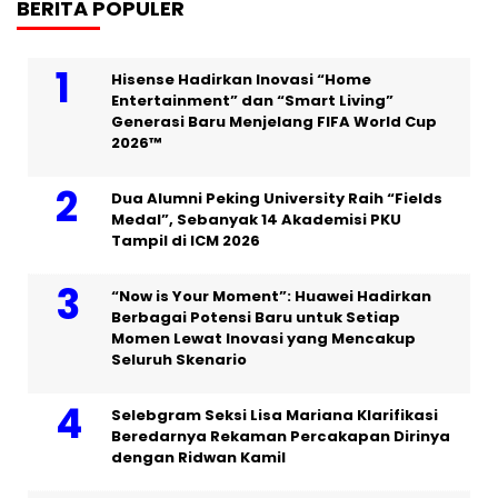
BERITA POPULER
Hisense Hadirkan Inovasi “Home
Entertainment” dan “Smart Living”
Generasi Baru Menjelang FIFA World Cup
2026™
Dua Alumni Peking University Raih “Fields
Medal”, Sebanyak 14 Akademisi PKU
Tampil di ICM 2026
“Now is Your Moment”: Huawei Hadirkan
Berbagai Potensi Baru untuk Setiap
Momen Lewat Inovasi yang Mencakup
Seluruh Skenario
Selebgram Seksi Lisa Mariana Klarifikasi
Beredarnya Rekaman Percakapan Dirinya
dengan Ridwan Kamil