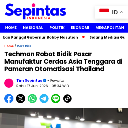
ID
HOME
NASIONAL
POLITIK
EKONOMI
MEGAPOLITAN
n Panggil Gubernur Bobby Nasution
Sidang Mediasi Gugatan
/
Home
Pers Rilis
Techman Robot Bidik Pasar
Manufaktur Cerdas Asia Tenggara di
Pameran Otomatisasi Thailand
Tim Sepintas
- Pewarta
Rabu, 17 Juni 2026
- 05:34 WIB