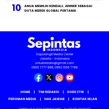
ANUA MEMILIH KENDALL JENNER SEBAGAI
DUTA MEREK GLOBAL PERTAMA
Sapulangit Media Center
Jakarta - Indonesia
untukredaksi@gmail.com
0855 7777 888, 0853 1555 7788
HOME
TIM REDAKSI
KODE ETIK
PEDOMAN MEDIA
HAK JAWAB
KONTAK IKLAN