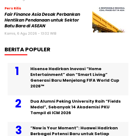
Pers Rilis
Fair Finance Asia Desak Perbankan
Hentikan Pendanaan untuk Sektor
Batu Bara di ASEAN
Kamis, 6 Agu 2026 - 13:02 WIB
BERITA POPULER
Hisense Hadirkan Inovasi “Home
Entertainment” dan “Smart Living”
Generasi Baru Menjelang FIFA World Cup
2026™
Dua Alumni Peking University Raih “Fields
Medal”, Sebanyak 14 Akademisi PKU
Tampil di ICM 2026
“Now is Your Moment”: Huawei Hadirkan
Berbagai Potensi Baru untuk Setiap