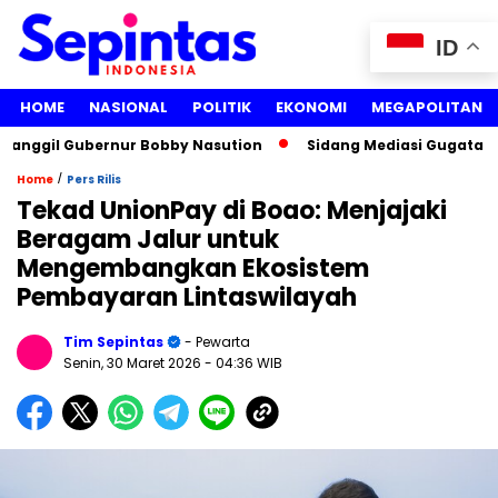
ID
HOME
NASIONAL
POLITIK
EKONOMI
MEGAPOLITAN
ggil Gubernur Bobby Nasution
Sidang Mediasi Gugatan Lisa 
/
Home
Pers Rilis
Tekad UnionPay di Boao: Menjajaki
Beragam Jalur untuk
Mengembangkan Ekosistem
Pembayaran Lintaswilayah
Tim Sepintas
- Pewarta
Senin, 30 Maret 2026
- 04:36 WIB