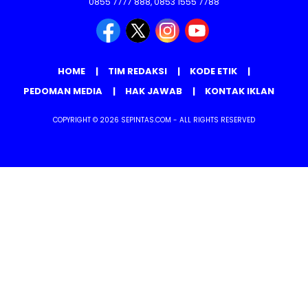
0855 7777 888, 0853 1555 7788
HOME
TIM REDAKSI
KODE ETIK
PEDOMAN MEDIA
HAK JAWAB
KONTAK IKLAN
COPYRIGHT © 2026 SEPINTAS.COM - ALL RIGHTS RESERVED