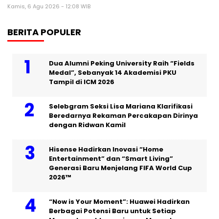
Kamis, 6 Agu 2026 - 12:08 WIB
BERITA POPULER
Dua Alumni Peking University Raih “Fields
Medal”, Sebanyak 14 Akademisi PKU
Tampil di ICM 2026
Selebgram Seksi Lisa Mariana Klarifikasi
Beredarnya Rekaman Percakapan Dirinya
dengan Ridwan Kamil
Hisense Hadirkan Inovasi “Home
Entertainment” dan “Smart Living”
Generasi Baru Menjelang FIFA World Cup
2026™
“Now is Your Moment”: Huawei Hadirkan
Berbagai Potensi Baru untuk Setiap