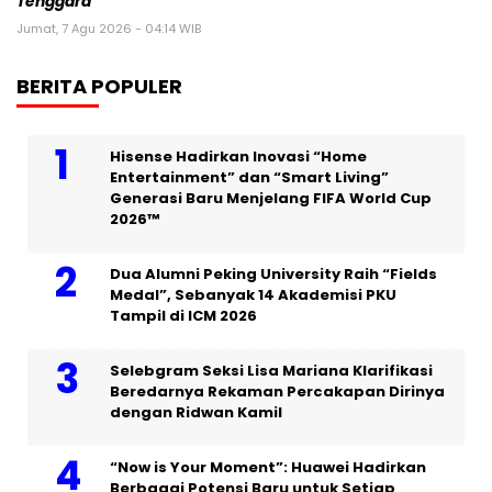
Tenggara
Jumat, 7 Agu 2026 - 04:14 WIB
BERITA POPULER
Hisense Hadirkan Inovasi “Home
Entertainment” dan “Smart Living”
Generasi Baru Menjelang FIFA World Cup
2026™
Dua Alumni Peking University Raih “Fields
Medal”, Sebanyak 14 Akademisi PKU
Tampil di ICM 2026
Selebgram Seksi Lisa Mariana Klarifikasi
Beredarnya Rekaman Percakapan Dirinya
dengan Ridwan Kamil
“Now is Your Moment”: Huawei Hadirkan
Berbagai Potensi Baru untuk Setiap