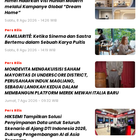
Himel Hadirkan Visi Hunian Modern
melalui Kampanye Global “Dream
Home”
Sabtu, 8 Agu 2026 - 14:26 WIB
Pers Rilis
FAMILIARITÉ: Ketika Sinema dan Sastra
Bertemu dalam Sebuah Karya Puitis
Sabtu, 8 Agu 2026 - 14:19 WIB
Pers Rilis
MONDEVITA MENGAKUISISI SAHAM
MAYORITAS DI UNDERSCORE DISTRICT,
PERUSAHAAN INDUK MAGLIANO,
SEBAGAI LANGKAH KEDUA DALAM
MEMBANGUN PLATFORM MEREK MEWAH ITALIA BARU
Jumat, 7 Agu 2026 - 09:32 WIB
Pers Rilis
HIKSEMI Tampilkan Solusi
Penyimpanan Data untuk Seluruh
Skenario di Ajang DTI Indonesia 2026,
Dukung Pengembangan AI di Asia