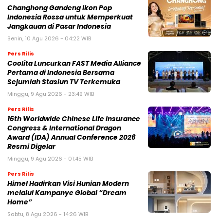
Changhong Gandeng Ikon Pop
Indonesia Rossa untuk Memperkuat
Jangkauan di Pasar Indonesia
Senin, 10 Agu 2026 - 04:22 WIB
Pers Rilis
Coolita Luncurkan FAST Media Alliance
Pertama di Indonesia Bersama
Sejumlah Stasiun TV Terkemuka
Minggu, 9 Agu 2026 - 23:49 WIB
Pers Rilis
16th Worldwide Chinese Life Insurance
Congress & International Dragon
Award (IDA) Annual Conference 2026
Resmi Digelar
Minggu, 9 Agu 2026 - 01:45 WIB
Pers Rilis
Himel Hadirkan Visi Hunian Modern
melalui Kampanye Global “Dream
Home”
Sabtu, 8 Agu 2026 - 14:26 WIB