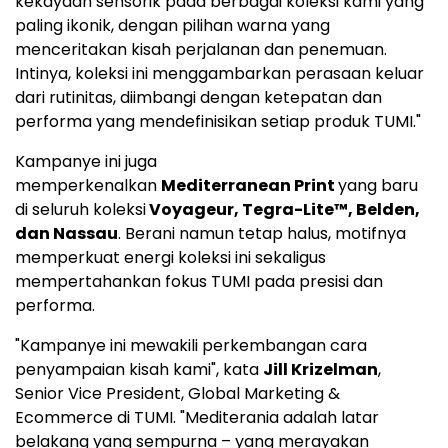
kekayaan sensorik pada berbagai koleksi kami yang
paling ikonik, dengan pilihan warna yang
menceritakan kisah perjalanan dan penemuan.
Intinya, koleksi ini menggambarkan perasaan keluar
dari rutinitas, diimbangi dengan ketepatan dan
performa yang mendefinisikan setiap produk TUMI."
Kampanye ini juga
memperkenalkan
Mediterranean Print
yang baru
di seluruh koleksi
Voyageur, Tegra-Lite™, Belden,
dan Nassau
. Berani namun tetap halus, motifnya
memperkuat energi koleksi ini sekaligus
mempertahankan fokus TUMI pada presisi dan
performa.
"Kampanye ini mewakili perkembangan cara
penyampaian kisah kami", kata
Jill Krizelman
,
Senior Vice President, Global Marketing &
Ecommerce di TUMI. "Mediterania adalah latar
belakang yang sempurna – yang merayakan