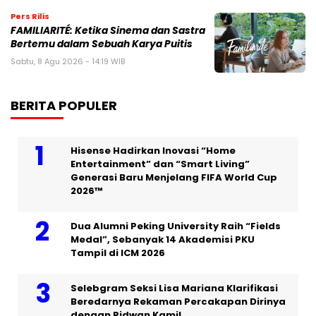
Pers Rilis
FAMILIARITÉ: Ketika Sinema dan Sastra
Bertemu dalam Sebuah Karya Puitis
Sabtu, 8 Agu 2026 - 14:19 WIB
BERITA POPULER
Hisense Hadirkan Inovasi “Home
Entertainment” dan “Smart Living”
Generasi Baru Menjelang FIFA World Cup
2026™
Dua Alumni Peking University Raih “Fields
Medal”, Sebanyak 14 Akademisi PKU
Tampil di ICM 2026
Selebgram Seksi Lisa Mariana Klarifikasi
Beredarnya Rekaman Percakapan Dirinya
dengan Ridwan Kamil