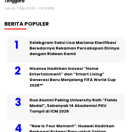
Tenggara
Jumat, 7 Agu 2026 - 04:14 WIB
BERITA POPULER
Selebgram Seksi Lisa Mariana Klarifikasi
Beredarnya Rekaman Percakapan Dirinya
dengan Ridwan Kamil
Hisense Hadirkan Inovasi “Home
Entertainment” dan “Smart Living”
Generasi Baru Menjelang FIFA World Cup
2026™
Dua Alumni Peking University Raih “Fields
Medal”, Sebanyak 14 Akademisi PKU
Tampil di ICM 2026
“Now is Your Moment”: Huawei Hadirkan
Berbagai Potensi Baru untuk Setiap