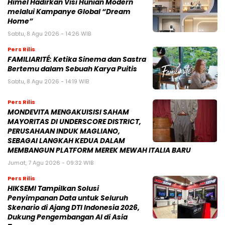
Himel Hadirkan Visi Hunian Modern
melalui Kampanye Global “Dream
Home”
Sabtu, 8 Agu 2026 - 14:26 WIB
Pers Rilis
FAMILIARITÉ: Ketika Sinema dan Sastra
Bertemu dalam Sebuah Karya Puitis
Sabtu, 8 Agu 2026 - 14:19 WIB
Pers Rilis
MONDEVITA MENGAKUISISI SAHAM
MAYORITAS DI UNDERSCORE DISTRICT,
PERUSAHAAN INDUK MAGLIANO,
SEBAGAI LANGKAH KEDUA DALAM
MEMBANGUN PLATFORM MEREK MEWAH ITALIA BARU
Jumat, 7 Agu 2026 - 09:32 WIB
Pers Rilis
HIKSEMI Tampilkan Solusi
Penyimpanan Data untuk Seluruh
Skenario di Ajang DTI Indonesia 2026,
Dukung Pengembangan AI di Asia