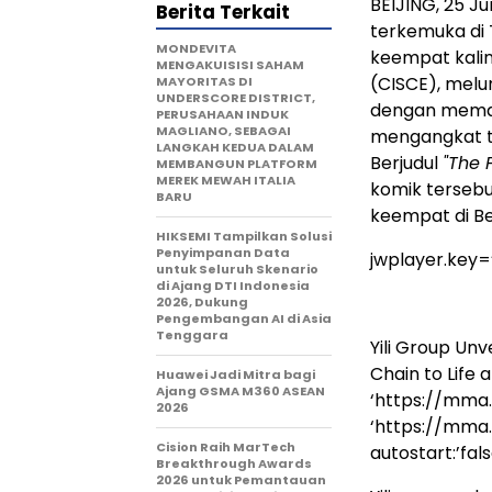
BEIJING
,
25 Ju
Berita Terkait
terkemuka di 
MONDEVITA
keempat kalin
MENGAKUISISI SAHAM
(CISCE), melu
MAYORITAS DI
UNDERSCORE DISTRICT,
dengan memanf
PERUSAHAAN INDUK
MAGLIANO, SEBAGAI
mengangkat te
LANGKAH KEDUA DALAM
Berjudul
"The 
MEMBANGUN PLATFORM
MEREK MEWAH ITALIA
komik tersebu
BARU
keempat di Bei
HIKSEMI Tampilkan Solusi
Penyimpanan Data
jwplayer.key
untuk Seluruh Skenario
di Ajang DTI Indonesia
2026, Dukung
Pengembangan AI di Asia
Tenggara
Yili Group Unv
Chain to Life 
Huawei Jadi Mitra bagi
Ajang GSMA M360 ASEAN
‘https://mma
2026
‘https://mma
Cision Raih MarTech
autostart:’false
Breakthrough Awards
2026 untuk Pemantauan