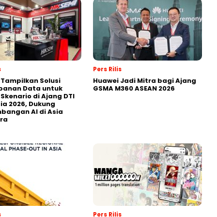
s
Pers Rilis
 Tampilkan Solusi
Huawei Jadi Mitra bagi Ajang
panan Data untuk
GSMA M360 ASEAN 2026
 Skenario di Ajang DTI
ia 2026, Dukung
angan AI di Asia
ra
s
Pers Rilis