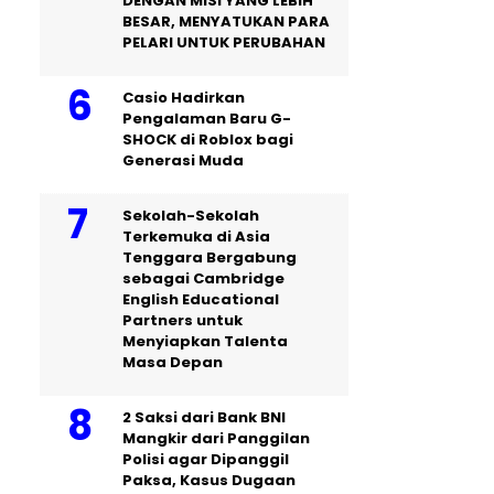
DENGAN MISI YANG LEBIH
BESAR, MENYATUKAN PARA
PELARI UNTUK PERUBAHAN
Casio Hadirkan
Pengalaman Baru G-
SHOCK di Roblox bagi
Generasi Muda
Sekolah-Sekolah
Terkemuka di Asia
Tenggara Bergabung
sebagai Cambridge
English Educational
Partners untuk
Menyiapkan Talenta
Masa Depan
2 Saksi dari Bank BNI
Mangkir dari Panggilan
Polisi agar Dipanggil
Paksa, Kasus Dugaan