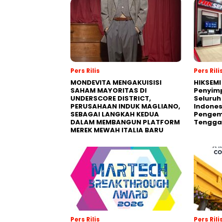
Pers Rilis
Pers Rili
MONDEVITA MENGAKUISISI
HIKSEMI
SAHAM MAYORITAS DI
Penyim
UNDERSCORE DISTRICT,
Seluruh
PERUSAHAAN INDUK MAGLIANO,
Indones
SEBAGAI LANGKAH KEDUA
Pengemb
DALAM MEMBANGUN PLATFORM
Tengga
MEREK MEWAH ITALIA BARU
Pers Rilis
Pers Rili