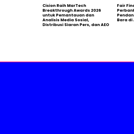
Cision Raih MarTech
Fair Fi
Breakthrough Awards 2026
Perban
untuk Pemantauan dan
Pendana
Analisis Media Sosial,
Bara di
Distribusi Siaran Pers, dan AEO