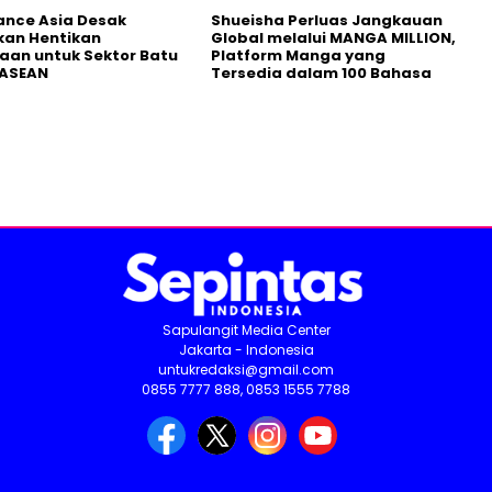
nance Asia Desak
Shueisha Perluas Jangkauan
kan Hentikan
Global melalui MANGA MILLION,
an untuk Sektor Batu
Platform Manga yang
 ASEAN
Tersedia dalam 100 Bahasa
Sapulangit Media Center
Jakarta - Indonesia
untukredaksi@gmail.com
0855 7777 888, 0853 1555 7788