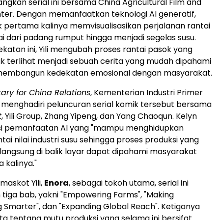
ngkan serial ini bersama China Agricultural Film and
nter. Dengan memanfaatkan teknologi AI generatif,
uk pertama kalinya memvisualisasikan perjalanan rantai
lai dari padang rumput hingga menjadi segelas susu.
atan ini, Yili mengubah proses rantai pasok yang
dak terlihat menjadi sebuah cerita yang mudah dipahami
embangun kedekatan emosional dengan masyarakat.
ary for China Relations
, Kementerian Industri Primer
, menghadiri peluncuran serial komik tersebut bersama
t
, Yili Group, Zhang Yipeng, dan Yang Chaoqun. Kelyn
i pemanfaatan AI yang "mampu menghidupkan
tai nilai industri susu sehingga proses produksi yang
rlangsung di balik layar dapat dipahami masyarakat
 kalinya."
askot Yili,
Enora
, sebagai tokoh utama, serial ini
 tiga bab, yakni "Empowering Farms", "Making
 Smarter", dan "Expanding Global Reach". Ketiganya
 tentang mutu produksi yang selama ini bersifat