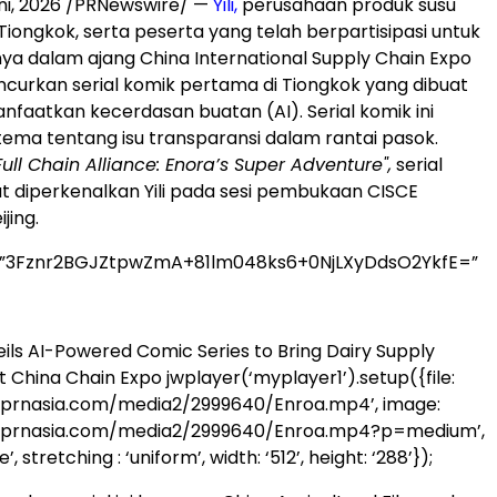
ni, 2026
/PRNewswire/ —
Yili,
perusahaan produk susu
Tiongkok, serta peserta yang telah berpartisipasi untuk
ya dalam ajang China International Supply Chain Expo
ncurkan serial komik pertama di Tiongkok yang dibuat
aatkan kecerdasan buatan (AI). Serial komik ini
ma tentang isu transparansi dalam rantai pasok.
Full Chain Alliance: Enora’s Super Adventure",
serial
t diperkenalkan Yili pada sesi pembukaan CISCE
jing.
=”3Fznr2BGJZtpwZmA+81lm048ks6+0NjLXyDdsO2YkfE=”
eils AI-Powered Comic Series to Bring Dairy Supply
at China Chain Expo
jwplayer(‘myplayer1’).setup({file:
.prnasia.com/media2/2999640/Enroa.mp4’, image:
.prnasia.com/media2/2999640/Enroa.mp4?p=medium’,
’, stretching : ‘uniform’, width: ‘512’, height: ‘288’});