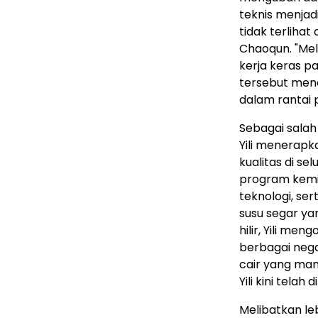
teknis menjadi
tidak terlihat
Chaoqun. "Mela
kerja keras pa
tersebut men
dalam rantai 
Sebagai salah 
Yili menerapk
kualitas di sel
program kemi
teknologi, ser
susu segar ya
hilir, Yili me
berbagai nega
cair yang mam
Yili kini telah
Melibatkan le