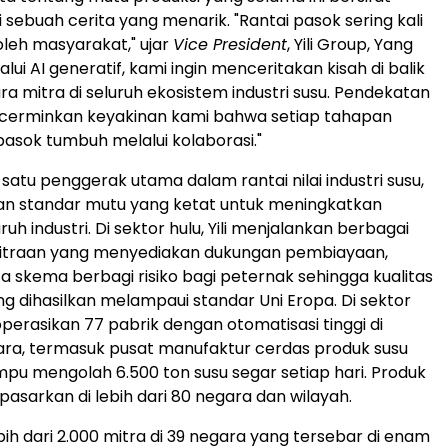
 sebuah cerita yang menarik. "Rantai pasok sering kali
 oleh masyarakat," ujar
Vice President
, Yili Group, Yang
lui AI generatif, kami ingin menceritakan kisah di balik
ra mitra di seluruh ekosistem industri susu. Pendekatan
cerminkan keyakinan kami bahwa setiap tahapan
pasok tumbuh melalui kolaborasi."
satu penggerak utama dalam rantai nilai industri susu,
an standar mutu yang ketat untuk meningkatkan
uruh industri. Di sektor hulu, Yili menjalankan berbagai
traan yang menyediakan dukungan pembiayaan,
ta skema berbagi risiko bagi peternak sehingga kualitas
ng dihasilkan melampaui standar Uni Eropa. Di sektor
ngoperasikan 77 pabrik dengan otomatisasi tinggi di
ra, termasuk pusat manufaktur cerdas produk susu
pu mengolah 6.500 ton susu segar setiap hari. Produk
 dipasarkan di lebih dari 80 negara dan wilayah.
bih dari 2.000 mitra di 39 negara yang tersebar di enam