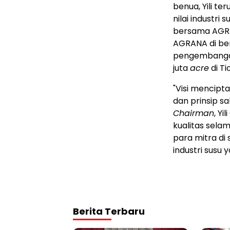
benua, Yili te
nilai industr
bersama AGRANA
AGRANA di berb
pengembangan
juta
acre
di Ti
"Visi mencip
dan prinsip s
Chairman
, Y
kualitas sela
para mitra di
industri susu y
Berita Terbaru