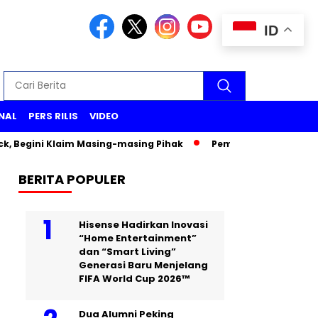
ID
NAL
PERS RILIS
VIDEO
Begini Klaim Masing-masing Pihak
Pemeriksaan Wakil Menter
BERITA POPULER
Hisense Hadirkan Inovasi
“Home Entertainment”
dan “Smart Living”
Generasi Baru Menjelang
FIFA World Cup 2026™
Dua Alumni Peking