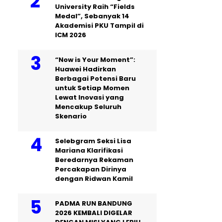
University Raih “Fields
Medal”, Sebanyak 14
Akademisi PKU Tampil di
ICM 2026
“Now is Your Moment”:
Huawei Hadirkan
Berbagai Potensi Baru
untuk Setiap Momen
Lewat Inovasi yang
Mencakup Seluruh
Skenario
Selebgram Seksi Lisa
Mariana Klarifikasi
Beredarnya Rekaman
Percakapan Dirinya
dengan Ridwan Kamil
PADMA RUN BANDUNG
2026 KEMBALI DIGELAR