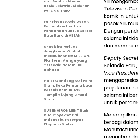
Yili mengemba
dan Analisis Media
Sosial, Distribusi Siaran
Television Ce
Pers, dan AEO
komik ini unt
Fair Finance Asia Desak
pasok Yili, mu
Perbankan Hentikan
Dengan pendek
Pendanaan untuk Sektor
Batu Bara di ASEAN
selama ini ti
dan mampu m
Shueisha Perluas
Jangkauan Global
melalui MANGA MILLION,
Deputy Secret
Platform Manga yang
Selandia Baru
Tersedia dalam 100
Bahasa
Vice Presiden
mengapresias
Haier Gandeng AO 1 Point
Slam, Buka Peluang bagi
perjalanan ran
Petenis Komunitas
selama ini be
Tampil di Ajang Grand
Slam
untuk pertama
SUS ENVIRONMENT Raih
Menampilkan m
Dua Proyek WtE di
Indonesia, Percepat
terbagi dalam
Ekspansi Global
Manufacturing
mengubah data