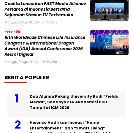
Coolita Luncurkan FAST Media Alliance
Pertama di Indonesia Bersama
Sejumlah Stasiun TV Terkemuka
Minggu, 9 Agu 2026 - 23:49 WIB
Pers Rilis
16th Worldwide Chinese Life Insurance
Congress & International Dragon
Award (IDA) Annual Conference 2026
Resmi Digelar
Minggu, 9 Agu 2026 - 01:45 WIB
BERITA POPULER
Dua Alumni Peking University Raih “Fields
Medal”, Sebanyak 14 Akademisi PKU
Tampil di ICM 2026
Hisense Hadirkan Inovasi “Home
Entertainment” dan “Smart Living”